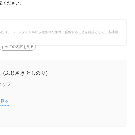
認ください。
たり、 ページタイトルに規定された条件に合致することを前提として、当社編
（ふじさき としのり）
タッフ
を見る