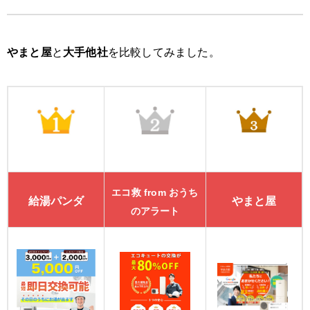
やまと屋
と
大手他社
を比較してみました。
エコ救 from おうち
給湯パンダ
やまと屋
のアラート