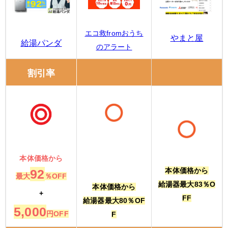
エコ救fromおうち
やまと屋
給湯パンダ
のアラート
割引率
本体価格から
本体価格から
92
最大
％OFF
給湯器最大83％O
本体価格から
+
FF
給湯器最大80％OF
5,000
円OFF
F