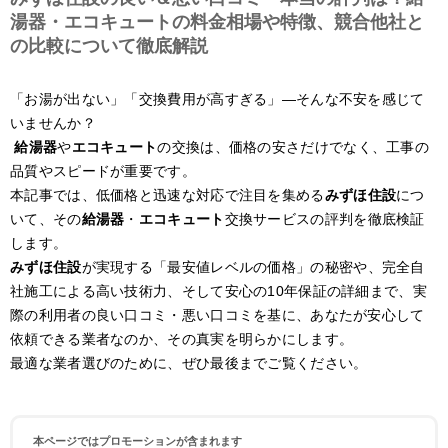
湯器・エコキュートの料金相場や特徴、競合他社と
の比較について徹底解説
「お湯が出ない」「交換費用が高すぎる」—そんな不安を感じて
いませんか？
給湯器
や
エコキュート
の交換は、価格の安さだけでなく、工事の
品質やスピードが重要です。
本記事では、低価格と迅速な対応で注目を集める
みずほ住設
につ
いて、その
給湯器
・
エコキュート
交換サービスの評判を徹底検証
します。
みずほ住設
が実現する「最安値レベルの価格」の秘密や、完全自
社施工による高い技術力、そして安心の10年保証の詳細まで、実
際の利用者の良い口コミ・悪い口コミを基に、あなたが安心して
依頼できる業者なのか、その真実を明らかにします。
最適な業者選びのために、ぜひ最後までご覧ください。
本ページではプロモーションが含まれます