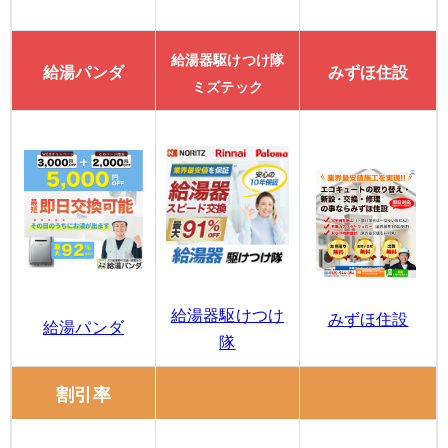
給湯器駆けつけ隊
給湯パンダ
みずほ住設
ミズテック
給湯器駆けつけ
みずほ住設
給湯パンダ
隊
割引率