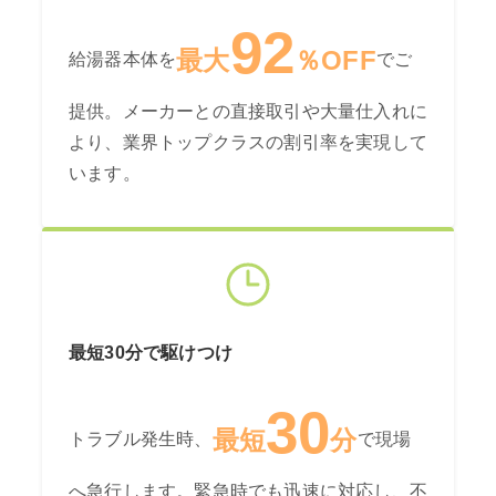
92
最大
％OFF
給湯器本体を
でご
提供。メーカーとの直接取引や大量仕入れに
より、業界トップクラスの割引率を実現して
います。
最短30分で駆けつけ
30
最短
分
トラブル発生時、
で現場
へ急行します。緊急時でも迅速に対応し、不