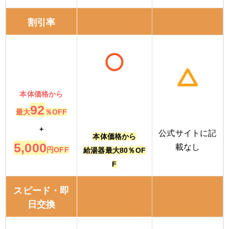
割引率
本体価格から
92
最大
％OFF
+
公式サイトに記
本体価格から
5,000
載なし
円OFF
給湯器最大80％OF
F
スピード・即
日交換