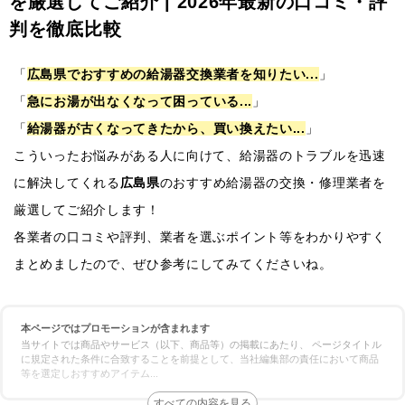
を厳選してご紹介 | 2026年最新の口コミ・評
判を徹底比較
「
広島県でおすすめの給湯器交換業者を知りたい...
」
「
急にお湯が出なくなって困っている...
」
「
給湯器が古くなってきたから、買い換えたい...
」
こういったお悩みがある人に向けて、給湯器のトラブルを迅速
に解決してくれる
広島県
のおすすめ給湯器の交換・修理業者を
厳選してご紹介します！
各業者の口コミや評判、業者を選ぶポイント等をわかりやすく
まとめましたので、ぜひ参考にしてみてくださいね。
本ページではプロモーションが含まれます
当サイトでは商品やサービス（以下、商品等）の掲載にあたり、 ページタイトル
に規定された条件に合致することを前提として、当社編集部の責任において商品
等を選定しおすすめアイテム
...