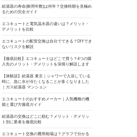
給湯器の寿命(耐用年数)は何年？交換時期を見極め
るための完全ガイド
エコキュートと電気温水器の違いは？メリット・
デメリットを比較
エコキュートの配管交換は自分でできる？DIYでき
ないリスクを解説
【徹底比較】エコキュートはどこで買う？4つの購
入先のメリット・デメリットを深堀り解説します
【体験談】給湯器 東京｜シャワーで入浴している
時に、急に水が冷たくなることが多くなりました
｜ガス給湯器 マンション
エコキュートのおすすめメーカー｜人気機種の機
能と選び方徹底ガイド
給湯器の交換はどこに頼む？メリット・デメリッ
ト別に業者を徹底比較
エコキュート交換の費用相場は？グラフで分かる