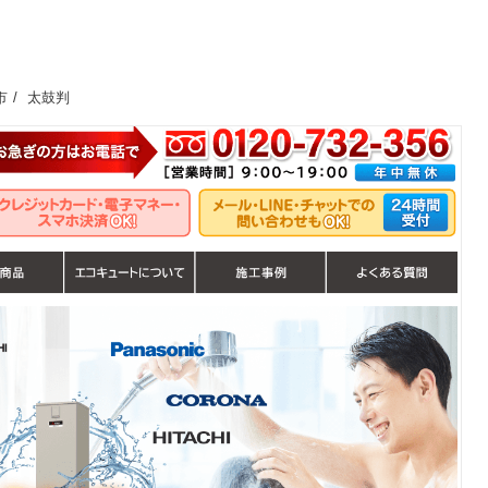
市
太鼓判