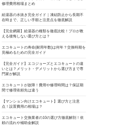
修理費用相場まとめ
給湯器の水抜き完全ガイド｜凍結防止から長期不
在時まで、正しい手順と注意点を徹底解説
【完全網羅】給湯器の種類を徹底比較！プロが教
える後悔しない選び方とは？
エコキュートの寿命(耐用年数)は何年？交換時期を
見極めるための完全ガイド
【完全ガイド】エコジョーズとエコキュートの違
いとは？メリット・デメリットから選び方まで専
門家が解説
エコキュートが故障！費用や修理時間は？保証期
間で修理依頼先は違う
【マンション向けエコキュート】選び方と注意
点！設置費用の相場は？
エコキュート交換業者の10の選び方徹底解剖！依
頼の流れや補助金解説