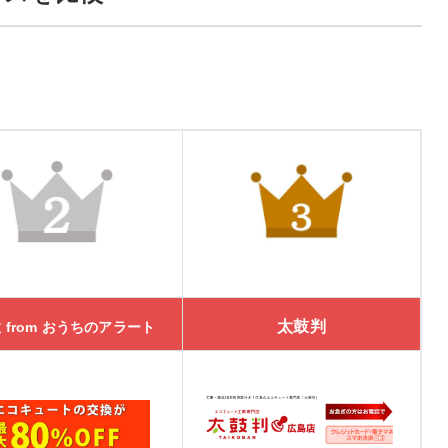
太鼓判
 from おうちのアラート