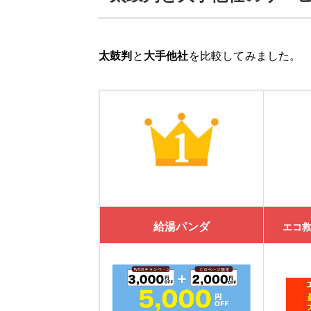
太鼓判
と
大手他社
を比較してみました。
給湯パンダ
エコ救