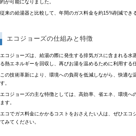
エコジョーズ交換におすすすめの専門業者を厳選して3社ご紹介！
約が可能になりました。
従来の給湯器と比較して、年間のガス料金を約15%削減でき
【見積もり無料+迅速な対応】の給湯器交換業者を3社厳選！
給湯パンダ
エコジョーズの仕組みと特徴
給湯パンダの3つの特徴
エコジョーズは、給湯の際に発生する排気ガスに含まれる水
る熱エネルギーを回収し、再びお湯を温めるために利用する
給湯パンダの口コミ
この技術革新により、環境への負荷を低減しながら、快適な
このページ限定！「給湯パンダ」の割引キャンペーン実施中
す。
エコジョーズの主な特徴としては、高効率、省エネ、環境へ
給湯器駆けつけ隊 ミズテック
ます。
「給湯器駆けつけ隊 ミズテック」の4つの特徴
エコでガス料金にかかるコストをおさえたい人は、ぜひエコ
てみてください。
ガス給湯器の価格例