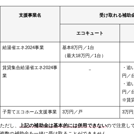
支援事業名
受け取れる補助
エコキュート
給湯省エネ2024事業
基本8万円／1台
（最大18万円／1台）
賃貸集合給湯省エネ2024事
・追
－
業
円／
・追
円／
※賃
子育てエコホーム支援事業
3万円／戸
3万
ただし、
上記の補助金は基本的には併用できない
ので注意し
複数の補助金を一緒に受け取ることができません。