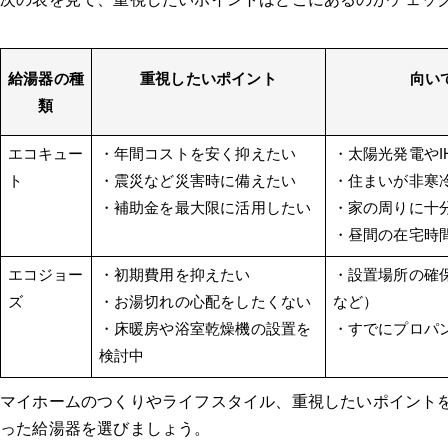
給湯器の種
重視したいポイント
向い
類
エコキュー
・年間コストを安く抑えたい
・太陽光発電やI
ト
・震災など災害時に備えたい
・住まいが非寒
・補助金を最大限に活用したい
・家の周りに十
・昼間の在宅時
エコジョー
・初期費用を抑えたい
・設置場所の確
ズ
・お湯切れの心配をしたくない
など）
・床暖房や浴室乾燥機の設置を
・すでにプロパ
検討中
マイホームのつくりやライフスタイル、重視したいポイント
った給湯器を選びましょう。