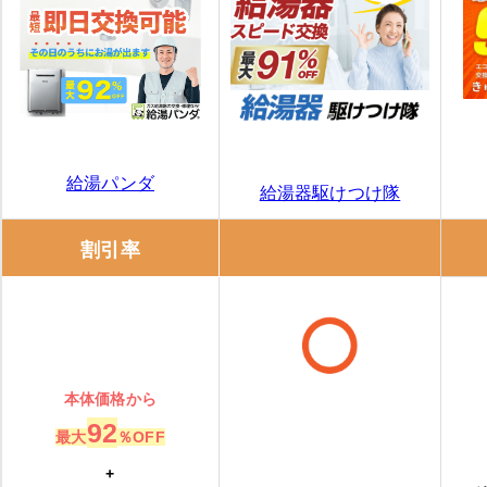
給湯パンダ
給湯器駆けつけ隊
割引率
本体価格から
92
最大
％OFF
+