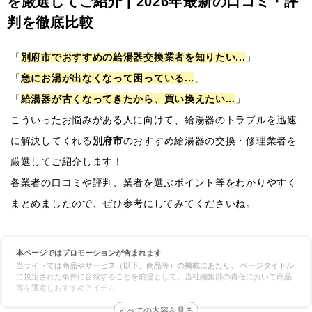
を厳選してご紹介 | 2026年最新の口コミ・評
判を徹底比較
「
別府市でおすすめの給湯器交換業者を知りたい...
」
「
急にお湯が出なくなって困っている...
」
「
給湯器が古くなってきたから、買い換えたい...
」
こういったお悩みがある人に向けて、給湯器のトラブルを迅速
に解決してくれる
別府市
のおすすめ給湯器の交換・修理業者を
厳選してご紹介します！
各業者の口コミや評判、業者を選ぶポイント等をわかりやすく
まとめましたので、ぜひ参考にしてみてくださいね。
本ページではプロモーションが含まれます
当サイトでは商品やサービス（以下、商品等）の掲載にあたり、 ページタイトル
に規定された条件に合致することを前提として、当社編集部の責任において商品
等を選定しおすすめアイテム
...