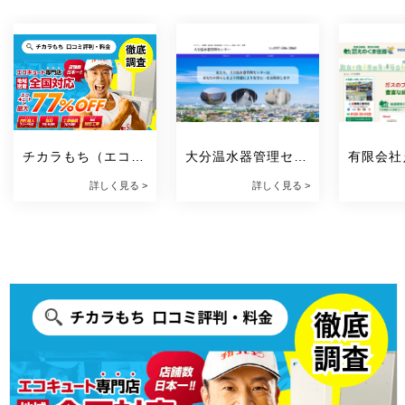
チカラもち（エコキ
大分温水器管理セン
有限会社
ュート）
ター
器
詳しく見る >
詳しく見る >