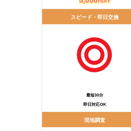
5,000
円OFF
スピード・即日交換
最短30分
即日対応OK
現地調査