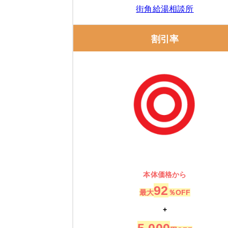
街角給湯相談所
割引率
本体価格から
92
最大
％OFF
+