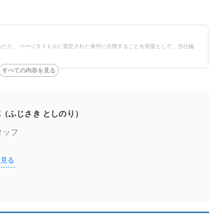
たり、 ページタイトルに規定された条件に合致することを前提として、当社編
（ふじさき としのり）
タッフ
を見る