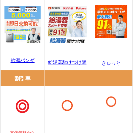
給湯パンダ
給湯器駆けつけ隊
きゅっと
割引率
本体価格から