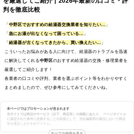
を厳選してご紹介 | 2026年最新の口コミ・評
判を徹底比較
「
中野区でおすすめの給湯器交換業者を知りたい...
」
「
急にお湯が出なくなって困っている...
」
「
給湯器が古くなってきたから、買い換えたい...
」
こういったお悩みがある人に向けて、給湯器のトラブルを迅速
に解決してくれる
中野区
のおすすめ給湯器の交換・修理業者を
厳選してご紹介します！
各業者の口コミや評判、業者を選ぶポイント等をわかりやすく
まとめましたので、ぜひ参考にしてみてくださいね。
本ページではプロモーションが含まれます
当サイトでは商品やサービス（以下、商品等）の掲載にあたり、 ページタイトル
に規定された条件に合致することを前提として、当社編集部の責任において商品
等を選定しおすすめアイテム
...