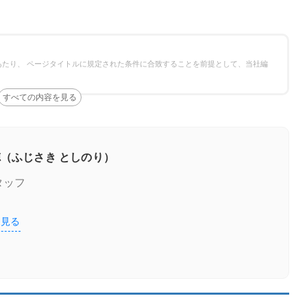
たり、 ページタイトルに規定された条件に合致することを前提として、当社編
（ふじさき としのり）
タッフ
を見る