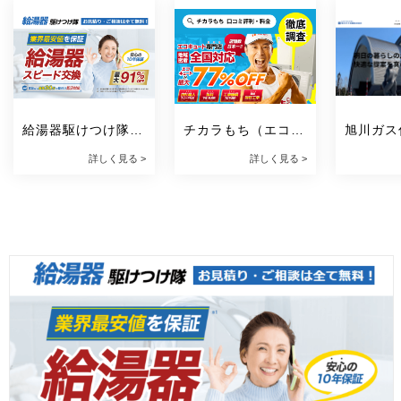
給湯器駆けつけ隊 
チカラもち（エコキ
旭川ガス
ミズテック
ュート）
詳しく見る >
詳しく見る >