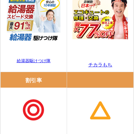
給湯器駆けつけ隊
チカラもち
割引率