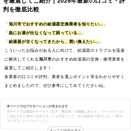
を厳選してご紹介 | 2026年最新の口コミ・評
判を徹底比較
「
旭川市でおすすめの給湯器交換業者を知りたい...
」
「
急にお湯が出なくなって困っている...
」
「
給湯器が古くなってきたから、買い換えたい...
」
こういったお悩みがある人に向けて、給湯器のトラブルを迅速
に解決してくれる
旭川市
のおすすめ給湯器の交換・修理業者を
厳選してご紹介します！
各業者の口コミや評判、業者を選ぶポイント等をわかりやすく
まとめましたので、ぜひ参考にしてみてくださいね。
本ページではプロモーションが含まれます
当サイトでは商品やサービス（以下、商品等）の掲載にあたり、 ページタイトル
に規定された条件に合致することを前提として、当社編集部の責任において商品
等を選定しおすすめアイテム
...