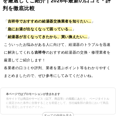
を厳選してご紹介 | 2026年最新の口コミ・評
判を徹底比較
「
吉祥寺でおすすめの給湯器交換業者を知りたい...
」
「
急にお湯が出なくなって困っている...
」
「
給湯器が古くなってきたから、買い換えたい...
」
こういったお悩みがある人に向けて、給湯器のトラブルを迅速
に解決してくれる
吉祥寺
のおすすめ給湯器の交換・修理業者を
厳選してご紹介します！
各業者の口コミや評判、業者を選ぶポイント等をわかりやすく
まとめましたので、ぜひ参考にしてみてくださいね。
本ページではプロモーションが含まれます
当サイトでは商品やサービス（以下、商品等）の掲載にあたり、 ページタイトル
に規定された条件に合致することを前提として、当社編集部の責任において商品
等を選定しおすすめアイテム
...