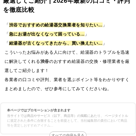
厳選してご紹介 | 2026年最新の口コミ・評判
を徹底比較
「
渋谷でおすすめの給湯器交換業者を知りたい...
」
「
急にお湯が出なくなって困っている...
」
「
給湯器が古くなってきたから、買い換えたい...
」
こういったお悩みがある人に向けて、給湯器のトラブルを迅速
に解決してくれる
渋谷
のおすすめ給湯器の交換・修理業者を厳
選してご紹介します！
各業者の口コミや評判、業者を選ぶポイント等をわかりやすく
まとめましたので、ぜひ参考にしてみてくださいね。
本ページではプロモーションが含まれます
当サイトでは商品やサービス（以下、商品等）の掲載にあたり、 ページタイトル
に規定された条件に合致することを前提として、当社編集部の責任において商品
等を選定しおすすめアイテム
...