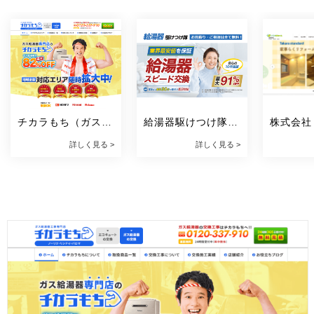
チカラもち（ガス給
給湯器駆けつけ隊 
株式会社
湯器）
ミズテック
詳しく見る >
詳しく見る >