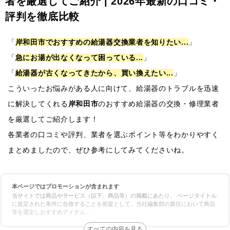
者を厳選してご紹介 | 2026年最新の口コミ・
評判を徹底比較
「
岸和田市でおすすめの給湯器交換業者を知りたい...
」
「
急にお湯が出なくなって困っている...
」
「
給湯器が古くなってきたから、買い換えたい...
」
こういったお悩みがある人に向けて、給湯器のトラブルを迅速
に解決してくれる
岸和田市
のおすすめ給湯器の交換・修理業者
を厳選してご紹介します！
各業者の口コミや評判、業者を選ぶポイント等をわかりやすく
まとめましたので、ぜひ参考にしてみてくださいね。
本ページではプロモーションが含まれます
当サイトでは商品やサービス（以下、商品等）の掲載にあたり、 ページタイトル
に規定された条件に合致することを前提として、当社編集部の責任において商品
等を選定しおすすめアイテム
...