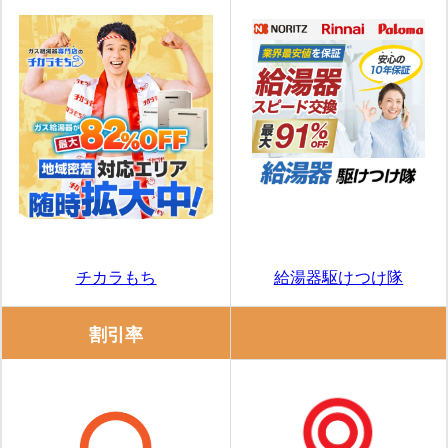
給湯器駆けつけ隊
チカラもち
割引率