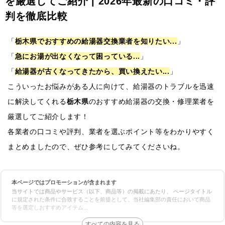
を厳選してご紹介 | 2026年最新の口コミ・評
判を徹底比較
「
栃木県でおすすめの給湯器交換業者を知りたい...
」
「
急にお湯が出なくなって困っている...
」
「
給湯器が古くなってきたから、買い換えたい...
」
こういったお悩みがある人に向けて、給湯器のトラブルを迅速
に解決してくれる
栃木県
のおすすめ給湯器の交換・修理業者を
厳選してご紹介します！
各業者の口コミや評判、業者を選ぶポイント等をわかりやすく
まとめましたので、ぜひ参考にしてみてくださいね。
本ページではプロモーションが含まれます
当サイトでは商品やサービス（以下、商品等）の掲載にあたり、 ページタイトル
に規定された条件に合致することを前提として、当社編集部の責任において商品
等を選定しおすすめアイテム
...