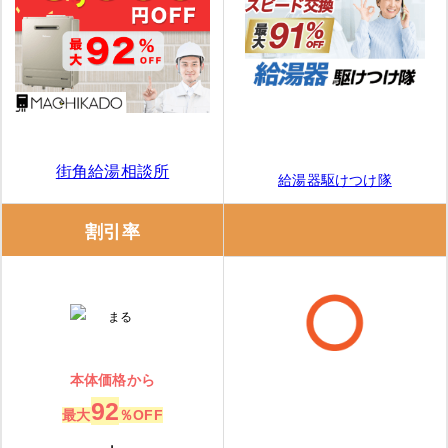
街角給湯相談所
給湯器駆けつけ隊
割引率
本体価格から
92
最大
％OFF