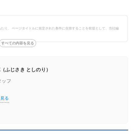
たり、 ページタイトルに規定された条件に合致することを前提として、当社編
（ふじさき としのり）
タッフ
を見る