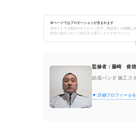
本ページではプロモーションが含まれます
当サイトでは商品やサービス（以下、商品等）の掲載にあ
集部の責任において商品等を選定しおすすめアイテム
...
監修者：藤崎 俊徳
給湯パンダ 施工ス
▼ 詳細プロフィール