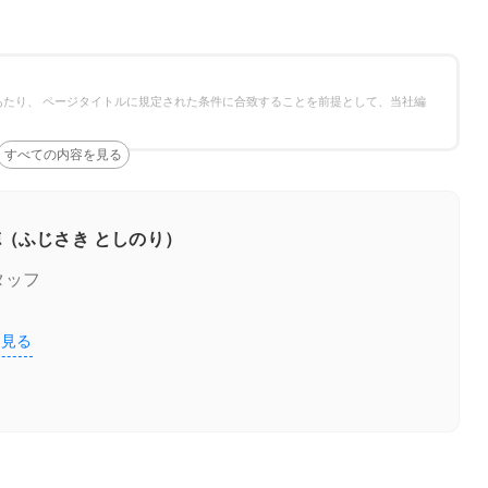
たり、 ページタイトルに規定された条件に合致することを前提として、当社編
（ふじさき としのり）
タッフ
を見る