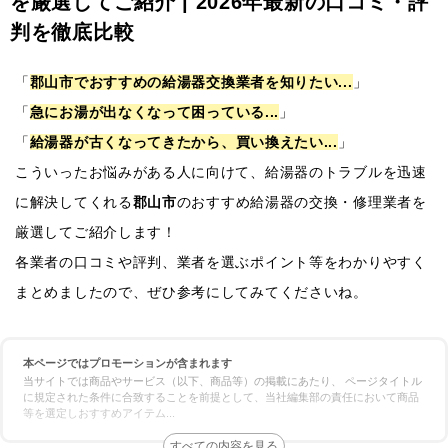
を厳選してご紹介 | 2026年最新の口コミ・評
判を徹底比較
「
郡山市でおすすめの給湯器交換業者を知りたい...
」
「
急にお湯が出なくなって困っている...
」
「
給湯器が古くなってきたから、買い換えたい...
」
こういったお悩みがある人に向けて、給湯器のトラブルを迅速
に解決してくれる
郡山市
のおすすめ給湯器の交換・修理業者を
厳選してご紹介します！
各業者の口コミや評判、業者を選ぶポイント等をわかりやすく
まとめましたので、ぜひ参考にしてみてくださいね。
本ページではプロモーションが含まれます
当サイトでは商品やサービス（以下、商品等）の掲載にあたり、 ページタイトル
に規定された条件に合致することを前提として、当社編集部の責任において商品
等を選定しおすすめアイテム
...