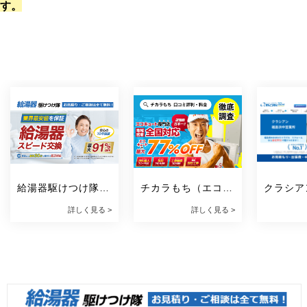
す。
給湯器駆けつけ隊 
チカラもち（エコキ
クラシア
ミズテック
ュート）
所
詳しく見る >
詳しく見る >