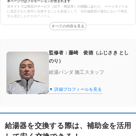
本ページではプロモーションが含まれます
給湯省エネ2026事業
当サイトでは商品やサービス（以下、商品等）の掲載にあたり、 ページタイトル
に規定された条件に合致することを前提として、当社編集部の責任において商品
等を選定しおすすめアイテム
...
給湯省エネ2026事業に対応している業者を厳選してご紹介！
湯ドクター
湯ドクターの特徴
監修者：藤崎 俊徳（ふじさき とし
のり）
湯ドクターの口コミ
給湯パンダ 施工スタッフ
交換できるくん
▼ 詳細プロフィールを見る
交換できるくんの特徴
交換できるくんの口コミ
給湯器を交換する際は、補助金を活用
ガスペック