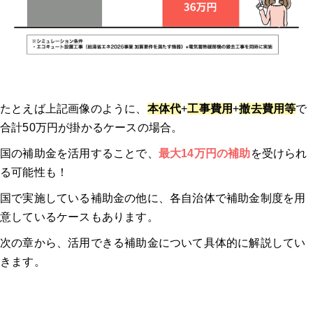
Q. 「給湯省エネ2026」と「賃貸集合給湯省エネ2026」は併用で
きますか？
Q. 「給湯省エネ2026」は、マンションでも適用されますか？
たとえば上記画像のように、
本体代
+
工事費用
+
撤去費用等
で
Q. 給湯器の寿命は何年くらいですか？
合計50万円が掛かるケースの場合。
国の補助金を活用することで、
最大14万円の補助
を受けられ
Q. エコキュートの寿命は何年くらいですか？
る可能性も！
専門家インタビュー：給湯器の補助金申請のよくあるトラブルと回避策
国で実施している補助金の他に、各自治体で補助金制度を用
意しているケースもあります。
補助金申請の落とし穴①：申請タイミング・期限・予算に関する
次の章から、活用できる補助金について具体的に解説してい
トラブル
きます。
補助金申請の落とし穴②：対象機種・工事内容に関するトラブル