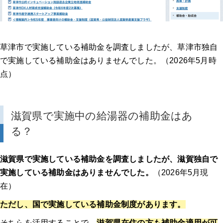
Q. エコキュートの寿命は何年くらいですか？
専門家インタビュー：給湯器の補助金申請のよくあるトラブルと回避策
草津市で実施している補助金を調査しましたが、草津市独自
補助金申請の落とし穴①：申請タイミング・期限・予算に関する
で実施している補助金はありませんでした。（2026年5月時
トラブル
点）
補助金申請の落とし穴②：対象機種・工事内容に関するトラブル
滋賀県で実施中の給湯器の補助金はあ
補助金申請の落とし穴③：書類不備・手続きに関するトラブル
る？
まとめ：補助金申請トラブルを防ぐために
滋賀県で実施している補助金を調査しましたが、滋賀独自で
【給湯器 補助金】関連記事
実施している補助金はありませんでした。
（2026年5月現
在）
ただし、国で実施している補助金制度があります。
そちらを活用することで、
滋賀県在住の方も補助金適用が可