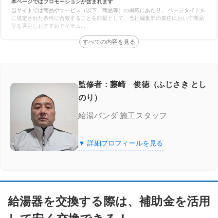
本ページではプロモーションが含まれます
給湯省エネ2026事業
当サイトでは商品やサービス（以下、商品等）の掲載にあたり、 ページタイトル
に規定された条件に合致することを前提として、当社編集部の責任において商品
等を選定しおすすめアイテム
...
給湯省エネ2026事業に対応している業者を厳選してご紹介！
給湯器駆けつけ隊 ミズテック
「給湯器駆けつけ隊 ミズテック」の4つの特徴
監修者：藤崎 俊徳（ふじさき とし
のり）
給湯器駆けつけ隊 ミズテックの口コミ
給湯パンダ 施工スタッフ
エコ救 from おうちのアラート
▼ 詳細プロフィールを見る
「エコ救 from おうちのアラート」の特徴
「エコ救 from おうちのアラート」の口コミ
給湯器を交換する際は、補助金を活用
11/30までのスペシャルセール！10,000円割引を実施中