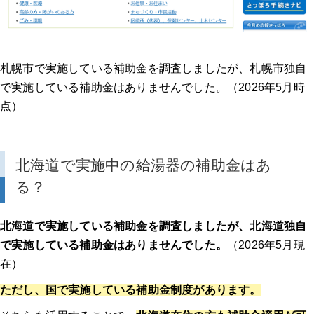
補助金申請の落とし穴③：書類不備・手続きに関するトラブル
まとめ：補助金申請トラブルを防ぐために
札幌市で実施している補助金を調査しましたが、札幌市独自
で実施している補助金はありませんでした。（2026年5月時
【給湯器 補助金】関連記事
点）
メーカーから探す
北海道で実施中の給湯器の補助金はあ
7月のエコキュートトラブルに要注意！夏本番の湯切れを避けたい方へ
る？
7月に注意したいエコキュートのサイン
北海道で実施している補助金を調査しましたが、北海道独自
なぜ7月がエコキュートの見直しに適しているのか
で実施している補助金はありませんでした。
（2026年5月現
在）
まとめ
ただし、国で実施している補助金制度があります。