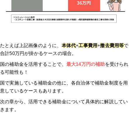
エコキュート交換の窓口の特徴
エコキュート交換の窓口の口コミ
エコキュートに交換するとどのくらいお得になる？？
たとえば上記画像のように、
本体代
+
工事費用
+
撤去費用等
で
合計50万円が掛かるケースの場合。
夜間電力の活用でさらにお得
国の補助金を活用することで、
最大14万円の補助
を受けられ
る可能性も！
給湯器の補助金関連のよくある質問
国で実施している補助金の他に、各自治体で補助金制度を用
意しているケースもあります。
Q. 給湯器の補助金は個人で申請できますか？
次の章から、活用できる補助金について具体的に解説してい
Q. 今使っている給湯器の撤去費用は補助金の対応ですか？
きます。
Q. 給湯器の交換補助金は2026年にいくらになりますか？