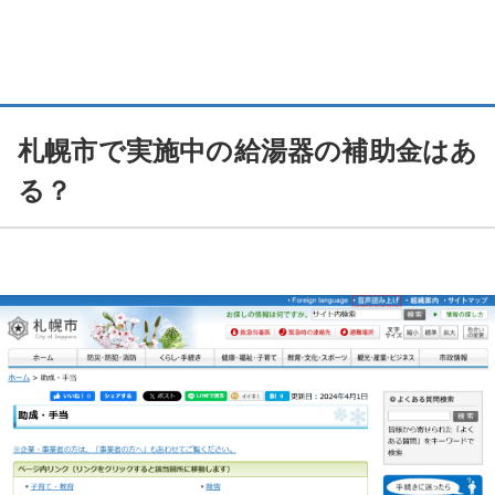
Q. 給湯器補助金2026の申請期限はいつまでですか？
Q. 「給湯省エネ2026」と「賃貸集合給湯省エネ2026」は併用で
きますか？
札幌市で実施中の給湯器の補助金はあ
Q. 「給湯省エネ2026」は、マンションでも適用されますか？
る？
Q. 給湯器の寿命は何年くらいですか？
Q. エコキュートの寿命は何年くらいですか？
専門家インタビュー：給湯器の補助金申請のよくあるトラブルと回避策
補助金申請の落とし穴①：申請タイミング・期限・予算に関する
トラブル
補助金申請の落とし穴②：対象機種・工事内容に関するトラブル