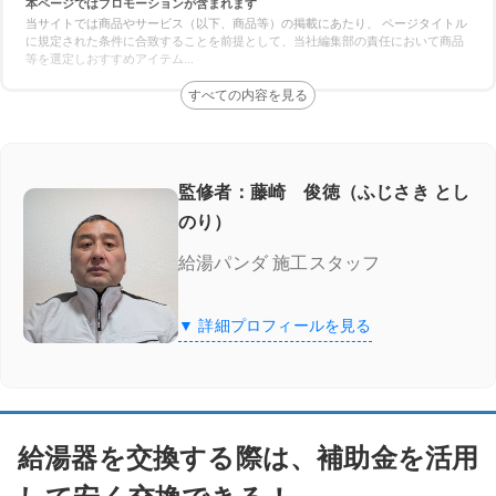
本ページではプロモーションが含まれます
給湯省エネ2026事業
当サイトでは商品やサービス（以下、商品等）の掲載にあたり、 ページタイトル
に規定された条件に合致することを前提として、当社編集部の責任において商品
等を選定しおすすめアイテム
...
給湯省エネ2026事業に対応している業者を厳選してご紹介！
給湯器駆けつけ隊 ミズテック
「給湯器駆けつけ隊 ミズテック」の4つの特徴
監修者：藤崎 俊徳（ふじさき とし
のり）
給湯器駆けつけ隊 ミズテックの口コミ
給湯パンダ 施工スタッフ
湯ドクター
▼ 詳細プロフィールを見る
湯ドクターの特徴
湯ドクターの口コミ
給湯器を交換する際は、補助金を活用
大問屋