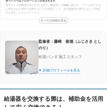
本ページではプロモーションが含まれます
給湯省エネ2026事業
当サイトでは商品やサービス（以下、商品等）の掲載にあたり、 ページタイトル
に規定された条件に合致することを前提として、当社編集部の責任において商品
等を選定しおすすめアイテム
...
給湯省エネ2026事業に対応している業者を厳選してご紹介！
給湯器駆けつけ隊 ミズテック
「給湯器駆けつけ隊 ミズテック」の4つの特徴
監修者：藤崎 俊徳（ふじさき とし
のり）
給湯器駆けつけ隊 ミズテックの口コミ
給湯パンダ 施工スタッフ
湯ドクター
▼ 詳細プロフィールを見る
湯ドクターの特徴
湯ドクターの口コミ
給湯器を交換する際は、補助金を活用
交換できるくん