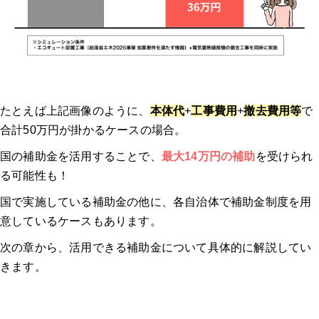
Q. 今使っている給湯器の撤去費用は補助金の対応ですか？
Q. 給湯器の交換補助金は2026年にいくらになりますか？
Q. 給湯器補助金2026の申請期限はいつまでですか？
たとえば上記画像のように、
本体代
+
工事費用
+
撤去費用等
で
合計50万円が掛かるケースの場合。
Q. 「給湯省エネ2026」と「賃貸集合給湯省エネ2026」は併用で
国の補助金を活用することで、
最大14万円の補助
を受けられ
きますか？
る可能性も！
Q. 「給湯省エネ2026」は、マンションでも適用されますか？
国で実施している補助金の他に、各自治体で補助金制度を用
意しているケースもあります。
Q. 給湯器の寿命は何年くらいですか？
次の章から、活用できる補助金について具体的に解説してい
きます。
Q. エコキュートの寿命は何年くらいですか？
専門家インタビュー：給湯器の補助金申請のよくあるトラブルと回避策