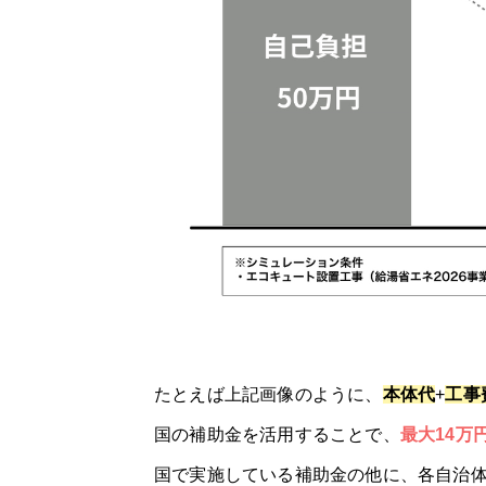
「エコ救 from おうちのアラート」の口
11/30までのスペシャルセール！10,0
きゅっと
「
きゅっと
」の3つの特徴
きゅっとの口コミ
大問屋
大問屋の特徴
たとえば上記画像のように、
本体代
+
工事
大問屋の口コミ
国の補助金を活用することで、
最大14万
国で実施している補助金の他に、各自治