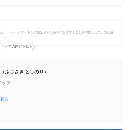
給湯器の補助金をご紹介
たり、 ページタイトルに規定された条件に合致することを前提として、当社編
を厳選してご紹介！
（ふじさき としのり）
タッフ
を見る
キャンペーン実施中