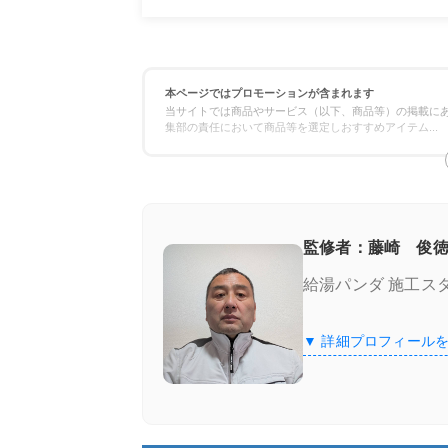
【最大14万円OFF！】国で実施している
給湯省エネ2026事業
本ページではプロモーションが含まれます
当サイトでは商品やサービス（以下、商品等）の掲載にあ
給湯省エネ2026事業に対応している業者
集部の責任において商品等を選定しおすすめアイテム
...
街角給湯相談所
街角給湯相談所
の特徴
監修者：藤崎 俊徳
給湯パンダ 施工ス
料金例
▼ 詳細プロフィール
街角給湯相談所
の口コミ
このページ限定！街角給湯相談所の割引