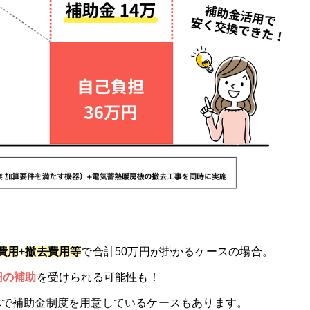
コミ
00円割引を実施中
費用
+
撤去費用等
で合計50万円が掛かるケースの場合。
円の補助
を受けられる可能性も！
体で補助金制度を用意しているケースもあります。