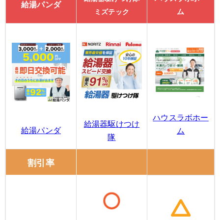
給湯パンダ
ム
ミズテック
ハウスラボホー
給湯器駆けつけ
給湯パンダ
ム
隊
割引率