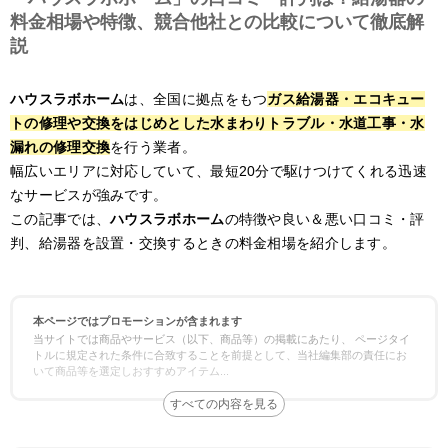
料金相場や特徴、競合他社との比較について徹底解
説
ハウスラボホーム
は、全国に拠点をもつ
ガス給湯器・エコキュー
トの修理や交換をはじめとした水まわりトラブル・水道工事・水
漏れの修理交換
を行う業者。
幅広いエリアに対応していて、最短20分で駆けつけてくれる迅速
なサービスが強みです。
この記事では、
ハウスラボホーム
の特徴や良い＆悪い口コミ・評
判、給湯器を設置・交換するときの料金相場を紹介します。
本ページではプロモーションが含まれます
当サイトでは商品やサービス（以下、商品等）の掲載にあたり、 ページタイ
トルに規定された条件に合致することを前提として、当社編集部の責任にお
いて商品等を選定しおすすめアイテム
...