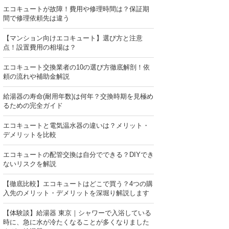
エコキュートが故障！費用や修理時間は？保証期
間で修理依頼先は違う
【マンション向けエコキュート】選び方と注意
点！設置費用の相場は？
エコキュート交換業者の10の選び方徹底解剖！依
頼の流れや補助金解説
給湯器の寿命(耐用年数)は何年？交換時期を見極め
るための完全ガイド
エコキュートと電気温水器の違いは？メリット・
デメリットを比較
エコキュートの配管交換は自分でできる？DIYでき
ないリスクを解説
【徹底比較】エコキュートはどこで買う？4つの購
入先のメリット・デメリットを深堀り解説します
【体験談】給湯器 東京｜シャワーで入浴している
時に、急に水が冷たくなることが多くなりました