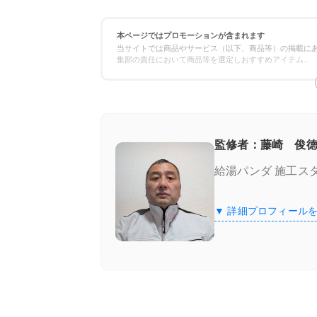
ステップ2：エラーコードを正確に記録
本ページではプロモーションが含まれます
当サイトでは商品やサービス（以下、商品等）の掲載にあ
ステップ3：取扱説明書を確認する
集部の責任において商品等を選定しおすすめアイテム
...
ステップ4：自分でできる初期対応を試
ステップ5：専門業者へ連絡する
監修者：藤崎 俊徳
給湯パンダ 施工ス
エラーコードだけじゃない！パーパス給湯
▼ 詳細プロフィール
まとめ
給湯パンダ
給湯パンダの3つの特徴