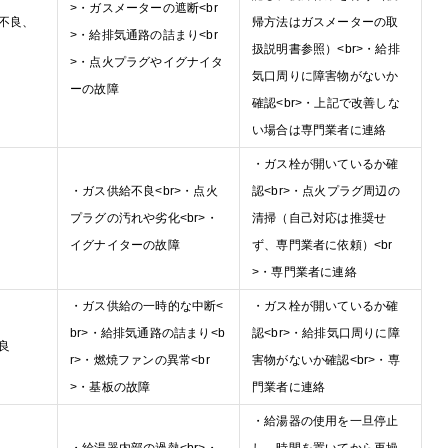
>・ガスメーターの遮断<br
不良、
帰方法はガスメーターの取
>・給排気通路の詰まり<br
扱説明書参照）<br>・給排
>・点火プラグやイグナイタ
気口周りに障害物がないか
ーの故障
確認<br>・上記で改善しな
い場合は専門業者に連絡
・ガス栓が開いているか確
・ガス供給不良<br>・点火
認<br>・点火プラグ周辺の
プラグの汚れや劣化<br>・
清掃（自己対応は推奨せ
イグナイターの故障
ず、専門業者に依頼）<br
>・専門業者に連絡
・ガス供給の一時的な中断<
・ガス栓が開いているか確
br>・給排気通路の詰まり<b
認<br>・給排気口周りに障
良
r>・燃焼ファンの異常<br
害物がないか確認<br>・専
>・基板の故障
門業者に連絡
・給湯器の使用を一旦停止