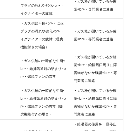
・ガス栓が開いているか確
プラグの汚れや劣化<br>・
認<br>・専門業者に連絡
イグナイターの故障
・ガス供給不良<br>・点火
プラグの汚れや劣化<br>・
・ガス栓が開いているか確
イグナイターの故障（暖房
認<br>・専門業者に連絡
機能付きの場合）
・ガス栓が開いているか確
・ガス供給の一時的な中断<
認<br>・給排気口周りに障
br>・給排気通路の詰まり<b
害物がないか確認<br>・専
r>・燃焼ファンの異常
門業者に連絡
・ガス供給の一時的な中断<
・ガス栓が開いているか確
br>・給排気通路の詰まり<b
認<br>・給排気口周りに障
r>・燃焼ファンの異常（暖
害物がないか確認<br>・専
房機能付きの場合）
門業者に連絡
・給湯器の使用を一旦停止