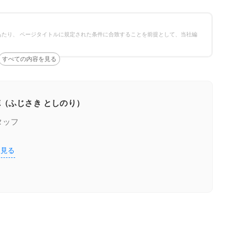
する
たり、 ページタイトルに規定された条件に合致することを前提として、当社編
す
（ふじさき としのり）
タッフ
器の故障サインを見逃さないで
を見る