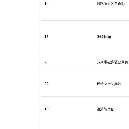
14
過熱防止装置作動
16
沸騰検知
71
ガス電磁弁駆動回路
90
燃焼ファン異常
101
給湯能力低下