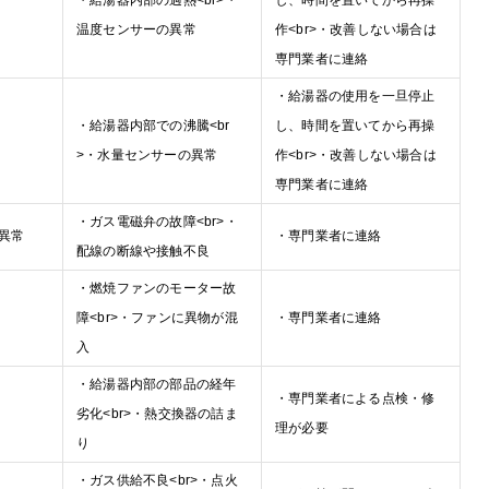
・給湯器内部の過熱<br>・
し、時間を置いてから再操
温度センサーの異常
作<br>・改善しない場合は
専門業者に連絡
・給湯器の使用を一旦停止
・給湯器内部での沸騰<br
し、時間を置いてから再操
>・水量センサーの異常
作<br>・改善しない場合は
専門業者に連絡
・ガス電磁弁の故障<br>・
異常
・専門業者に連絡
配線の断線や接触不良
・燃焼ファンのモーター故
障<br>・ファンに異物が混
・専門業者に連絡
入
・給湯器内部の部品の経年
・専門業者による点検・修
劣化<br>・熱交換器の詰ま
理が必要
り
・ガス供給不良<br>・点火