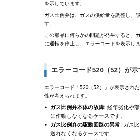
を示しています。
まとめ
ガス比例弁は、ガスの供給量を調整し、
520（52）エラーはガス供給調整の不具
す。
この部品に何らかの問題が発生すると、
自分でできる対処法と専門業者への依頼
に運転を停止し、エラーコードを表示し
早めの点検・修理で快適な給湯ライフを
エラーコード520（52）が
給湯パンダ
エラーコード「520（52）」が表示さ
給湯パンダの3つの特徴
性が考えられます。
ガス比例弁本体の故障
: 経年劣化
このページ限定！「給湯パンダ」の割引
に作動しなくなるケースです。
ガス比例弁の駆動回路の異常
: ガ
給湯器 各エラーコード記事はこちら！
送れなくなるケースです。