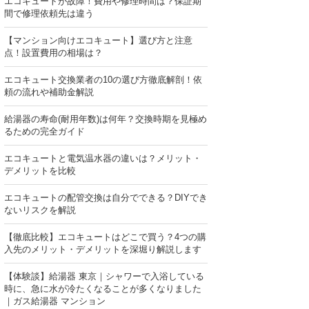
エコキュートが故障！費用や修理時間は？保証期
間で修理依頼先は違う
【マンション向けエコキュート】選び方と注意
点！設置費用の相場は？
エコキュート交換業者の10の選び方徹底解剖！依
頼の流れや補助金解説
給湯器の寿命(耐用年数)は何年？交換時期を見極め
るための完全ガイド
エコキュートと電気温水器の違いは？メリット・
デメリットを比較
エコキュートの配管交換は自分でできる？DIYでき
ないリスクを解説
【徹底比較】エコキュートはどこで買う？4つの購
入先のメリット・デメリットを深堀り解説します
【体験談】給湯器 東京｜シャワーで入浴している
時に、急に水が冷たくなることが多くなりました
｜ガス給湯器 マンション