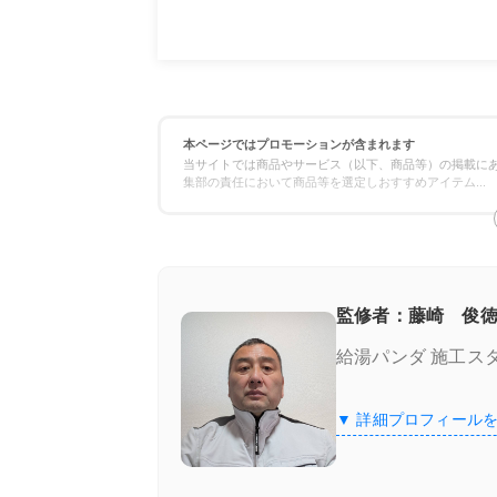
【520（52）】エラーコードが起こる原因
エラー発生時に見られる主な症状
本ページではプロモーションが含まれます
当サイトでは商品やサービス（以下、商品等）の掲載にあ
エラーコードの数字「520」と「52」
集部の責任において商品等を選定しおすすめアイテム
...
給湯器の【520（52）】エラーコードの対
自分でできる初期対応
監修者：藤崎 俊徳
給湯パンダ 施工ス
初期対応で改善しない場合に試せること
▼ 詳細プロフィール
専門業者への相談が必要なケース
エラーコード520（52）を放置するリス