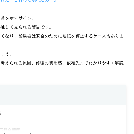
された…これって壊れたの？」
異常を示すサイン。
共通して見られる警告です。
なくなり、給湯器は安全のために運転を停止するケースもありま
しょう。
味や考えられる原因、修理の費用感、依頼先までわかりやすく解説
味
な不具合箇所