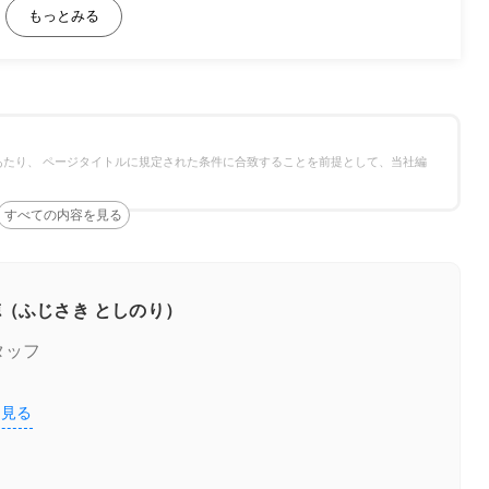
たり、 ページタイトルに規定された条件に合致することを前提として、当社編
の違いについて
処方法
（ふじさき としのり）
タッフ
を見る
ク