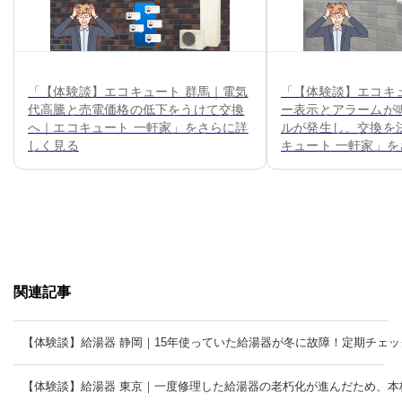
「【体験談】エコキュート 群馬｜電気
「【体験談】エコキ
代高騰と売電価格の低下をうけて交換
ー表示とアラームが
へ｜エコキュート 一軒家」をさらに詳
ルが発生し、交換を
しく見る
キュート 一軒家」
関連記事
【体験談】給湯器 静岡｜15年使っていた給湯器が冬に故障！定期チェ
【体験談】給湯器 東京｜一度修理した給湯器の老朽化が進んだため、本