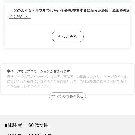
どのようなトラブルでしたか？修理/交換するに至った経緯、原因を教え
てください。
業者はどのように選びましたか？複数見積もりを取ったのか、決め手や
重要視した点があれば教えてください。
連絡してからの流れを教えてください。（どのような調査があったの
か、どのくらいで来たのか等）
本ページではプロモーションが含まれます
実際にどのような作業を行いましたか？価格はどのくらいでしたか？
当サイトでは商品やサービス（以下、商品等）の掲載にあたり、 ページタイトル
に規定された条件に合致することを前提として、当社編集部の責任において商品
等を選定しおすすめアイテム
...
業者、作業員の対応はいかがでしたか？修理交換後は問題なく使えまし
たか？
エコキュート業者を選ぶ際にチェックするべき 5つのポイント
■体験者 ：30代女性
施工実績の豊富さ