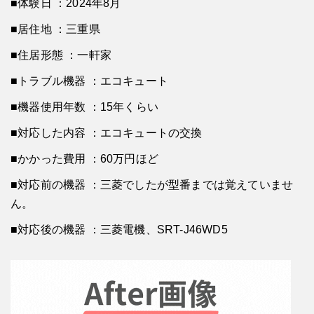
■体験日 ：2024年8月
認定資格の保有の有無
■居住地 ：三重県
■住居形態 ：一軒家
対応のはやさ（駆けつけ時間等）
■トラブル機器 ：エコキュート
アフターサービス
■機器使用年数 ：15年くらい
■対応した内容 ：エコキュートの交換
スタッフの対応
■かかった費用 ：60万円ほど
その他の【エコキュートのトラブル】みんなの体験談
■対応前の機器 ：三菱でしたが型番までは覚えていませ
ん。
■対応後の機器 ：三菱電機、SRT-J46WD5