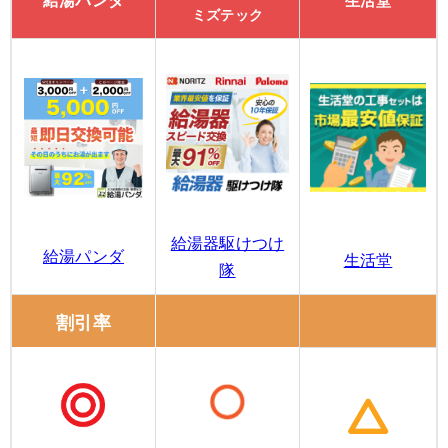
給湯パンダ
生活堂
ミズテック
給湯器駆けつけ
給湯パンダ
生活堂
隊
割引率