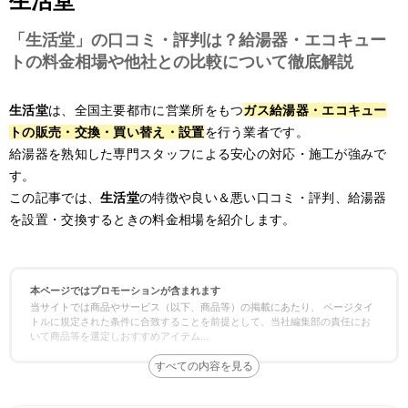
生活堂
「生活堂」の口コミ・評判は？給湯器・エコキュー
トの料金相場や他社との比較について徹底解説
生活堂
は、全国主要都市に営業所をもつ
ガス給湯器・エコキュー
トの販売・交換・買い替え・設置
を行う業者です。
給湯器を熟知した専門スタッフによる安心の対応・施工が強みで
す。
この記事では、
生活堂
の特徴や良い＆悪い口コミ・評判、給湯器
を設置・交換するときの料金相場を紹介します。
本ページではプロモーションが含まれます
当サイトでは商品やサービス（以下、商品等）の掲載にあたり、 ページタイ
トルに規定された条件に合致することを前提として、当社編集部の責任にお
いて商品等を選定しおすすめアイテム
...