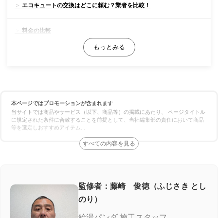
エコキュートの交換はどこに頼む？業者を比較！
料金の比較
対応スピードの比較
保証の比較
本ページではプロモーションが含まれます
エコキュート専門業者の選び方！ここをチェック
当サイトでは商品やサービス（以下、商品等）の掲載にあたり、 ページタイトル
に規定された条件に合致することを前提として、当社編集部の責任において商品
等を選定しおすすめアイテム
...
施工実績が豊富＆口コミが良い
良心価格＆追加費用なし
認定資格の有無
監修者：藤崎 俊徳（ふじさき とし
のり）
エコ救 from おうちのアラート
給湯パンダ 施工スタッフ