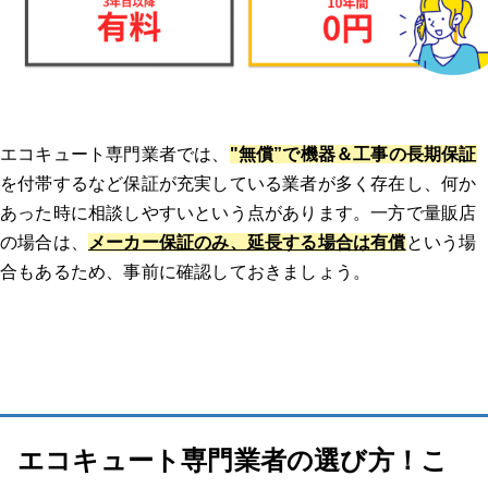
連絡してからの流れを教えてください。（どのような調査があっ
たのか、どのくらいで来たのか等）
実際にどのような作業を行いましたか？価格はどのくらいでした
エコキュート専門業者では、
"無償”で機器＆工事の長期保証
か？
を付帯するなど保証が充実している業者が多く存在し、何か
あった時に相談しやすいという点があります。一方で量販店
業者、作業員の対応はいかがでしたか？修理交換後は問題なく使
えましたか？
の場合は、
メーカー保証のみ、延長する場合は有償
という場
合もあるため、事前に確認しておきましょう。
体験談2：エコキュート 千葉｜本体の圧力センサーに深刻な不具合が発
生し、お湯が出なくなった。 ｜エコキュート 一軒家
どのようなトラブルでしたか？修理/交換するに至った経緯、原
因を教えてください。
業者はどのように選びましたか？複数見積もりを取ったのか、決
エコキュート専門業者の選び方！こ
め手や重要視した点があれば教えてください。