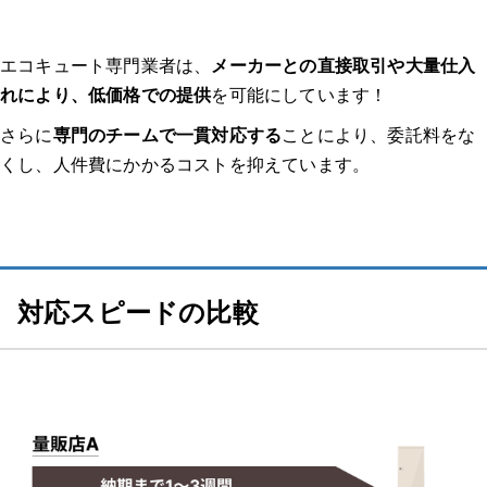
パナソニック
ダイキン（DAIKIN）
エコキュート専門業者は、
メーカーとの直接取引や大量仕入
れにより、低価格での提供
を可能にしています！
コロナ
さらに
専門のチームで一貫対応する
ことにより、委託料をな
くし、人件費にかかるコストを抑えています。
日立
エコキュートを交換するサインやタイミング
【動画で解説】「エコキュートを安く買う方法」を端的にまとめまし
対応スピードの比較
た！
エコキュート交換・修理の流れ
1.相談・問い合わせ
2.ヒアリング・日程調整