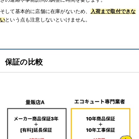
Q2: エコキュートの交換にはどれくらいの時間がかかりますか？
そして基本的に店舗に在庫がないため、
入荷まで取付できな
い
という点も注意しないといけません。
Q3: エコキュートの交換時に注意すべきポイントは何ですか？
Q4: 古いエコキュートの処分はどうすれば良いですか？
Q5: エコキュートの交換後にすぐ使えるようになりますか？
保証の比較
【エコキュートのトラブル】みんなの体験談
体験談1：エコキュート 神奈川｜12年使用したエコキュートの修理部品
の供給が困難なため、後継機に交換した。｜エコキュート マンション
どのようなトラブルでしたか？修理/交換するに至った経緯、原
因を教えてください。
業者はどのように選びましたか？複数見積もりを取ったのか、決
め手や重要視した点があれば教えてください。