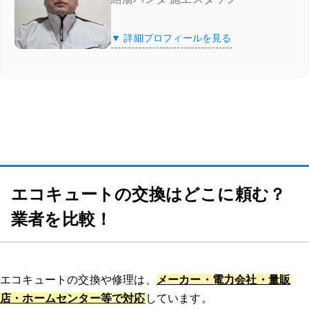
「エコ救 from おうちのアラート」の特徴
▼ 詳細プロフィールを見る
「エコ救 from おうちのアラート」の口コミ
11/30までのスペシャルセール！10,000円割引を実施中
湯ドクター
湯ドクターの特徴
エコキュートの交換はどこに頼む？
湯ドクターの口コミ
業者を比較！
大問屋
大問屋の特徴
エコキュートの交換や修理は、
メーカー・電力会社・量販
店・ホームセンター等で対応
しています。
大問屋の口コミ