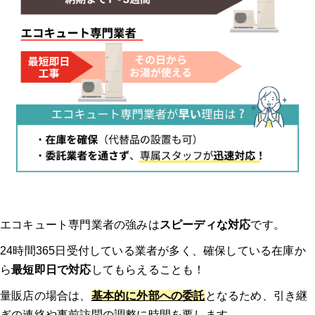
3.現地調査
4.見積もり・契約
5.交換・修理
6.動作確認・支払い
エコキュート専門業者の強みは
スピーディな対応
です。
24時間365日受付している業者が多く、確保している在庫か
エコキュート交換のよくある質問
ら
最短即日で対応
してもらえることも！
Q1: エコキュートの交換にかかる費用はどれくらいですか？
量販店の場合は、
基本的に外部への委託
となるため、引き継
ぎの連絡や事前訪問の調整に時間を要します。