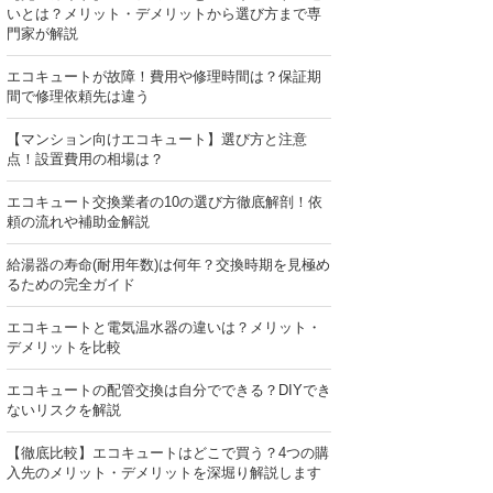
いとは？メリット・デメリットから選び方まで専
門家が解説
エコキュートが故障！費用や修理時間は？保証期
間で修理依頼先は違う
【マンション向けエコキュート】選び方と注意
点！設置費用の相場は？
エコキュート交換業者の10の選び方徹底解剖！依
頼の流れや補助金解説
給湯器の寿命(耐用年数)は何年？交換時期を見極め
るための完全ガイド
エコキュートと電気温水器の違いは？メリット・
デメリットを比較
エコキュートの配管交換は自分でできる？DIYでき
ないリスクを解説
【徹底比較】エコキュートはどこで買う？4つの購
入先のメリット・デメリットを深堀り解説します