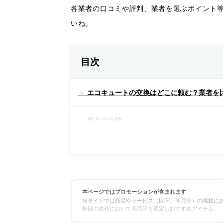
各業者の口コミや評判、業者を選ぶポイント
いね。
目次
エコキュートの交換はどこに頼む？業者を
料金の比較
対応スピードの比較
保証の比較
本ページではプロモーションが含まれます
当サイトでは商品やサービス（以下、商品等）の掲載にあ
エコキュート専門業者の選び方！ここをチ
集部の責任において商品等を選定しおすすめアイテム
...