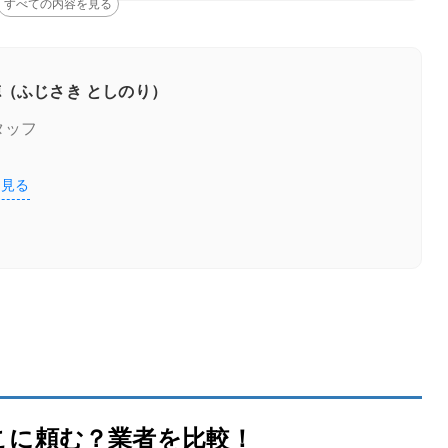
（ふじさき としのり）
タッフ
を見る
ないと損！」
こに頼む？業者を比較！