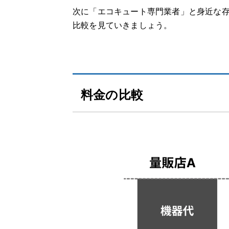
エコキュートを交換するサインやタイミン
次に「エコキュート専門業者」と身近な
比較を見ていきましょう。
【動画で解説】「エコキュートを安く買う
エコキュート交換・修理の流れ
料金の比較
1.相談・問い合わせ
2.ヒアリング・日程調整
3.現地調査
4.見積もり・契約