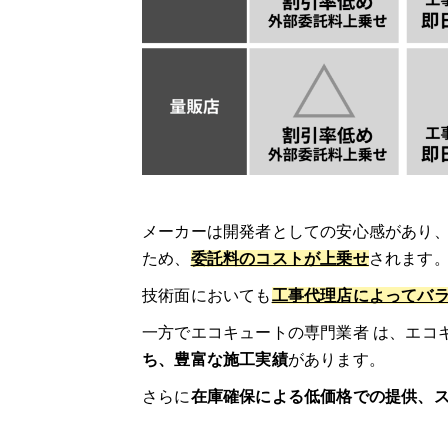
エコキュートに交換するとどのくらいお得
夜間電力の活用でさらにお得
おすすめメーカーは？エコキュートのメー
三菱電機
メーカーは開発者としての安心感があり
パナソニック
ため、
委託料のコストが上乗せ
されます
技術面においても
工事代理店によってバ
ダイキン（DAIKIN）
一方でエコキュートの専門業者 は、エコ
コロナ
ち、豊富な施工実績
があります。
さらに
在庫確保による低価格での提供、
日立