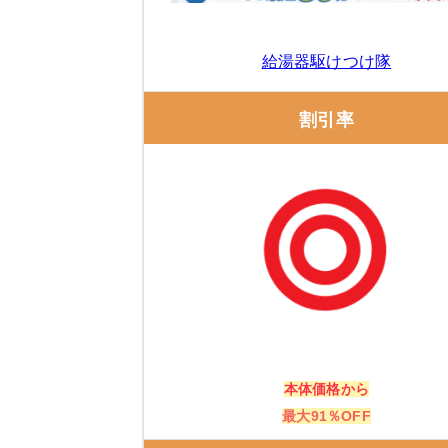
ガスペックの口コミ
エコキュート交換の窓口
給湯器駆けつけ隊
エコキュート交換の窓口の特徴
割引率
エコキュート交換の窓口の口コミ
正直屋 大阪北部店
給湯パンダ
株式会社ホットライフ
本体価格から
給湯器・エコキュートの補助金は、「知ら
最大91％OFF