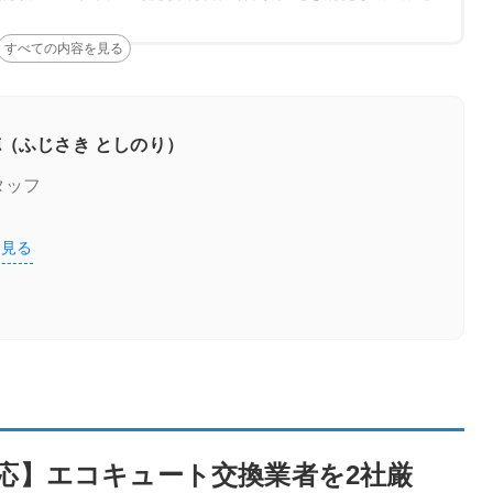
ェック
（ふじさき としのり）
タッフ
を見る
交換業者を2社厳選！
の特徴
応】エコキュート交換業者を2社厳