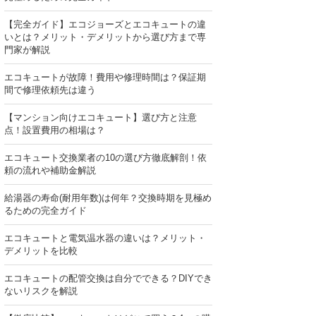
【完全ガイド】エコジョーズとエコキュートの違
いとは？メリット・デメリットから選び方まで専
門家が解説
エコキュートが故障！費用や修理時間は？保証期
間で修理依頼先は違う
【マンション向けエコキュート】選び方と注意
点！設置費用の相場は？
エコキュート交換業者の10の選び方徹底解剖！依
頼の流れや補助金解説
給湯器の寿命(耐用年数)は何年？交換時期を見極め
るための完全ガイド
エコキュートと電気温水器の違いは？メリット・
デメリットを比較
エコキュートの配管交換は自分でできる？DIYでき
ないリスクを解説