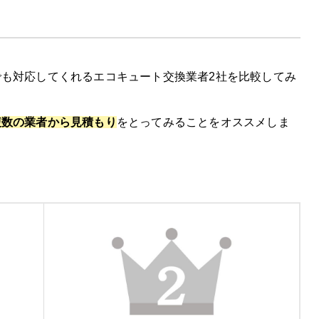
も対応してくれるエコキュート交換業者2社を比較してみ
徴
コミ
複数の業者から見積もり
をとってみることをオススメしま
00円割引を実施中