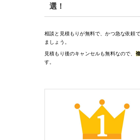
給湯器駆けつけ隊 ミズテックの口コミ
選！
エコ救 from おうちのアラート
相談と見積もりが無料で、かつ急な依頼で
「エコ救 from おうちのアラート」の特
ましょう。
「エコ救 from おうちのアラート」の口
見積もり後のキャンセルも無料なので、
す。
11/30までのスペシャルセール！10,0
湯ドクター
湯ドクターの特徴
湯ドクターの口コミ