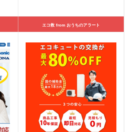
エコ救 from おうちのアラート