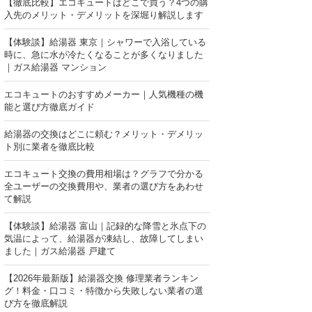
【徹底比較】エコキュートはどこで買う？4つの購
入先のメリット・デメリットを深堀り解説します
【体験談】給湯器 東京｜シャワーで入浴している
時に、急に水が冷たくなることが多くなりました
｜ガス給湯器 マンション
エコキュートのおすすめメーカー｜人気機種の機
能と選び方徹底ガイド
給湯器の交換はどこに頼む？メリット・デメリッ
ト別に業者を徹底比較
エコキュート交換の費用相場は？グラフで分かる
全ユーザーの交換費用や、業者の選び方をあわせ
て解説
【体験談】給湯器 富山｜記録的な降雪と氷点下の
気温によって、給湯器が凍結し、故障してしまい
ました｜ガス給湯器 戸建て
【2026年最新版】給湯器交換 修理業者ランキン
グ！料金・口コミ・特徴から失敗しない業者の選
び方を徹底解説