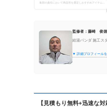
保証の比較
集部の責任において商品等を選定しおすすめアイテム
...
エコキュート専門業者の選び方！ここをチ
施工実績が豊富＆口コミが良い
監修者：藤崎 俊徳
給湯パンダ 施工ス
良心価格＆追加費用なし
▼ 詳細プロフィール
認定資格の有無
【見積もり無料+迅速な対応】エコキュート
給湯器駆けつけ隊 ミズテック
「給湯器駆けつけ隊 ミズテック」の4つ
【見積もり無料+迅速な対