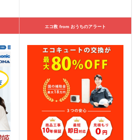
エコ救 from おうちのアラート