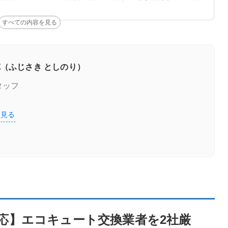
ェック
（ふじさき としのり）
タッフ
を見る
交換業者を2社厳選！
の特徴
応】エコキュート交換業者を2社厳