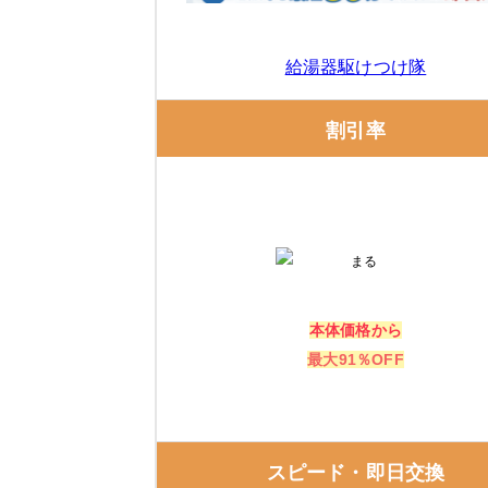
ガスペックの口コミ
エコキュート交換の窓口
給湯器駆けつけ隊
エコキュート交換の窓口の特徴
割引率
エコキュート交換の窓口の口コミ
カンテック（大阪本店）
お湯のリフォーム U-form 大阪ショップ
本体価格から
最大91％OFF
住設ドットコム 南大阪店
給湯器・エコキュートの補助金は、「知ら
スピード・即日交換