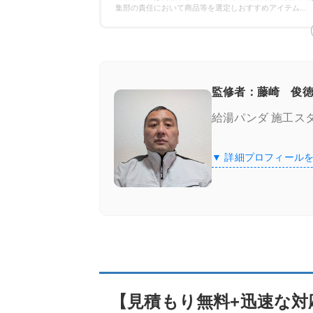
保証の比較
集部の責任において商品等を選定しおすすめアイテム
...
エコキュート専門業者の選び方！ここをチ
施工実績が豊富＆口コミが良い
監修者：藤崎 俊徳
給湯パンダ 施工ス
良心価格＆追加費用なし
▼ 詳細プロフィール
認定資格の有無
【見積もり無料+迅速な対応】エコキュート
給湯器駆けつけ隊 ミズテック
「給湯器駆けつけ隊 ミズテック」の4つ
【見積もり無料+迅速な対