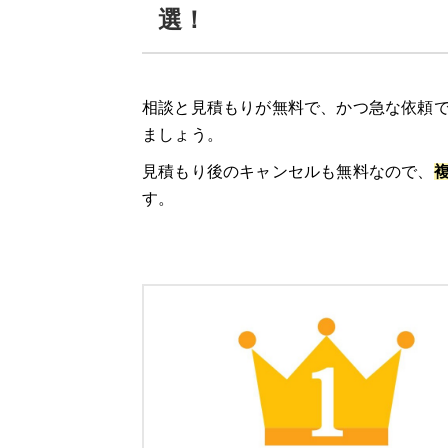
給湯器駆けつけ隊 ミズテックの口コミ
選！
エコ救 from おうちのアラート
相談と見積もりが無料で、かつ急な依頼で
「エコ救 from おうちのアラート」の特
ましょう。
「エコ救 from おうちのアラート」の口
見積もり後のキャンセルも無料なので、
す。
11/30までのスペシャルセール！10,0
湯ドクター
湯ドクターの特徴
湯ドクターの口コミ