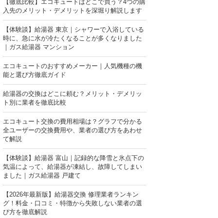
【徹底比較】エコキュートはどこで買う？4つの購
入先のメリット・デメリットを深堀り解説します
【体験談】給湯器 東京｜シャワーで入浴している
時に、急に水が冷たくなることが多くなりました
｜ガス給湯器 マンション
エコキュートのおすすめメーカー｜人気機種の機
能と選び方徹底ガイド
給湯器の交換はどこに頼む？メリット・デメリッ
ト別に業者を徹底比較
エコキュート交換の費用相場は？グラフで分かる
全ユーザーの交換費用や、業者の選び方をあわせ
て解説
【体験談】給湯器 富山｜記録的な降雪と氷点下の
気温によって、給湯器が凍結し、故障してしまい
ました｜ガス給湯器 戸建て
【2026年最新版】給湯器交換 修理業者ランキン
グ！料金・口コミ・特徴から失敗しない業者の選
び方を徹底解説