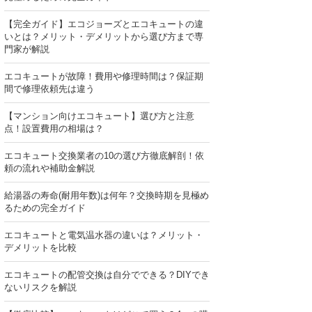
【完全ガイド】エコジョーズとエコキュートの違
いとは？メリット・デメリットから選び方まで専
門家が解説
エコキュートが故障！費用や修理時間は？保証期
間で修理依頼先は違う
【マンション向けエコキュート】選び方と注意
点！設置費用の相場は？
エコキュート交換業者の10の選び方徹底解剖！依
頼の流れや補助金解説
給湯器の寿命(耐用年数)は何年？交換時期を見極め
るための完全ガイド
エコキュートと電気温水器の違いは？メリット・
デメリットを比較
エコキュートの配管交換は自分でできる？DIYでき
ないリスクを解説