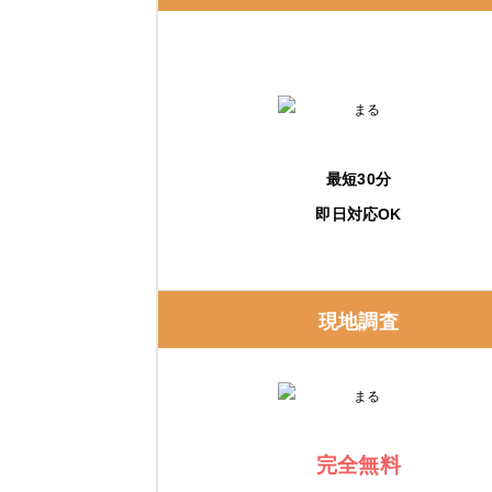
給湯省エネ2026事業
購入・交換前に知っておくべき注意点
事前に相見積もりを取る
最短30分
保証内容を確認する
即日対応OK
修理実績をチェックする
エコキュートの修理費用と交換費用の相場
現地調査
エコキュートの修理費用の相場
エコキュートの交換費用の相場
完全無料