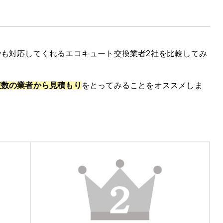
も対応してくれるエコキュート交換業者2社を比較してみ
徴
コミ
複数の業者から見積もり
をとってみることをオススメしま
00円割引を実施中