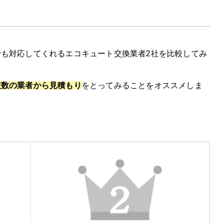
も対応してくれるエコキュート交換業者2社を比較してみ
徴
コミ
複数の業者から見積もり
をとってみることをオススメしま
00円割引を実施中