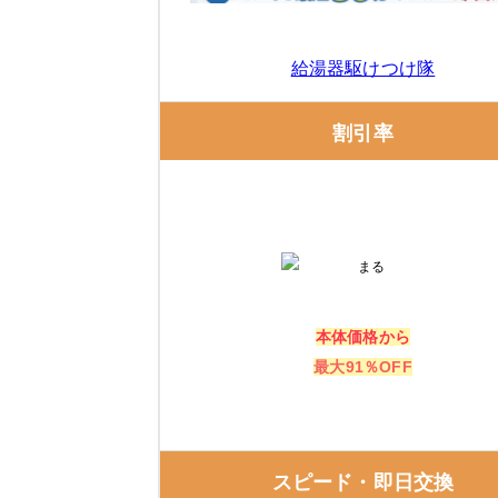
ガスペックの口コミ
エコキュート交換の窓口
給湯器駆けつけ隊
エコキュート交換の窓口の特徴
割引率
エコキュート交換の窓口の口コミ
株式会社ホットライフ
正直屋（大阪市天王寺区）
本体価格から
最大91％OFF
住設ドットコム 南大阪店
給湯器・エコキュートの補助金は、「知ら
スピード・即日交換