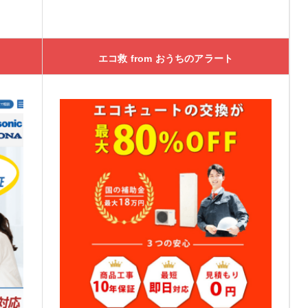
エコ救 from おうちのアラート