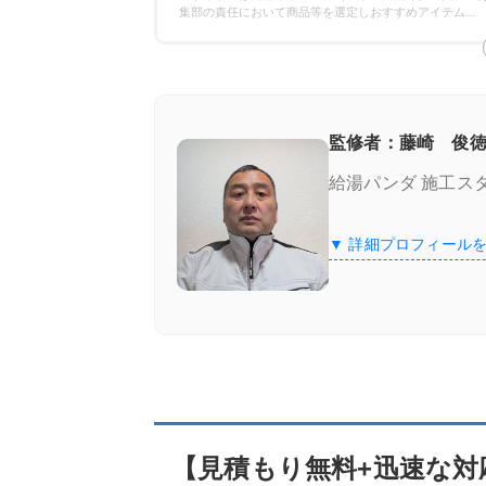
保証の比較
集部の責任において商品等を選定しおすすめアイテム
...
エコキュート専門業者の選び方！ここをチ
施工実績が豊富＆口コミが良い
監修者：藤崎 俊徳
給湯パンダ 施工ス
良心価格＆追加費用なし
▼ 詳細プロフィール
認定資格の有無
【見積もり無料+迅速な対応】エコキュート
給湯器駆けつけ隊 ミズテック
「給湯器駆けつけ隊 ミズテック」の4つ
【見積もり無料+迅速な対