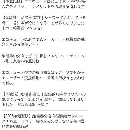
【徹底比較】エコキュートはどこで買う？4つの購
入先のメリット・デメリットを深堀り解説します
【体験談】給湯器 東京｜シャワーで入浴している
時に、急に水が冷たくなることが多くなりました
｜ガス給湯器 マンション
エコキュートのおすすめメーカー｜人気機種の機
能と選び方徹底ガイド
給湯器の交換はどこに頼む？メリット・デメリッ
ト別に業者を徹底比較
エコキュート交換の費用相場は？グラフで分かる
全ユーザーの交換費用や、業者の選び方をあわせ
て解説
【体験談】給湯器 富山｜記録的な降雪と氷点下の
気温によって、給湯器が凍結し、故障してしまい
ました｜ガス給湯器 戸建て
【2026年最新版】給湯器交換 修理業者ランキン
グ！料金・口コミ・特徴から失敗しない業者の選
び方を徹底解説