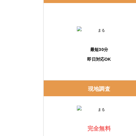
給湯省エネ2026事業
購入・交換前に知っておくべき注意点
事前に相見積もりを取る
最短30分
保証内容を確認する
即日対応OK
修理実績をチェックする
エコキュートの修理費用と交換費用の相場
現地調査
エコキュートの修理費用の相場
エコキュートの交換費用の相場
完全無料