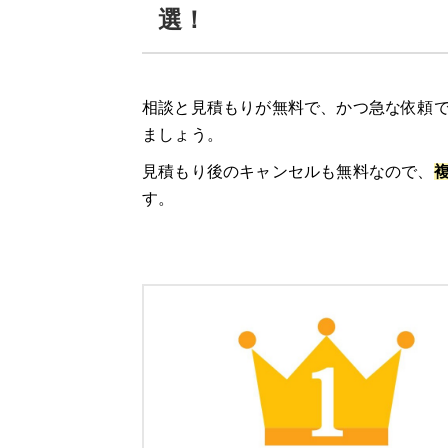
給湯器駆けつけ隊 ミズテックの口コミ
選！
エコ救 from おうちのアラート
相談と見積もりが無料で、かつ急な依頼で
「エコ救 from おうちのアラート」の特
ましょう。
「エコ救 from おうちのアラート」の口
見積もり後のキャンセルも無料なので、
す。
11/30までのスペシャルセール！10,0
湯ドクター
湯ドクターの特徴
湯ドクターの口コミ