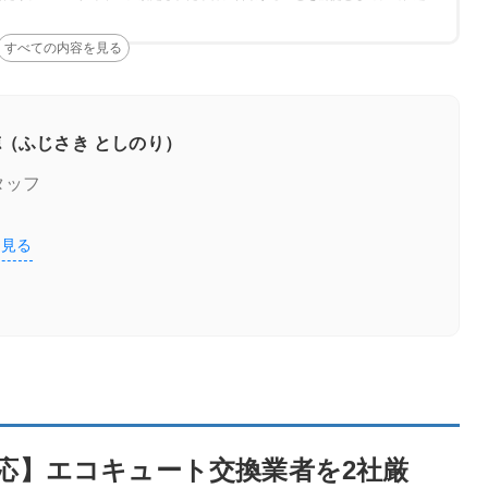
ェック
（ふじさき としのり）
タッフ
を見る
交換業者を2社厳選！
の特徴
応】エコキュート交換業者を2社厳