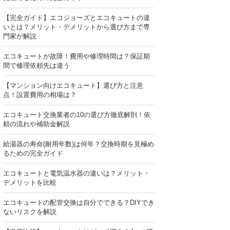
【完全ガイド】エコジョーズとエコキュートの違
いとは？メリット・デメリットから選び方まで専
門家が解説
エコキュートが故障！費用や修理時間は？保証期
間で修理依頼先は違う
【マンション向けエコキュート】選び方と注意
点！設置費用の相場は？
エコキュート交換業者の10の選び方徹底解剖！依
頼の流れや補助金解説
給湯器の寿命(耐用年数)は何年？交換時期を見極め
るための完全ガイド
エコキュートと電気温水器の違いは？メリット・
デメリットを比較
エコキュートの配管交換は自分でできる？DIYでき
ないリスクを解説