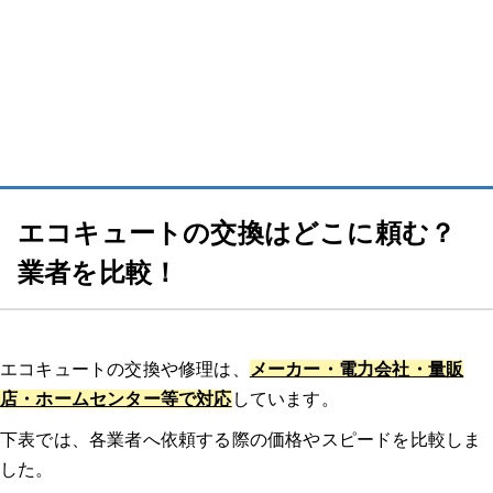
【動画で解説】「エコキュートを安く買う方法」を端的にまとめまし
た！
エコキュート交換・修理の流れ
1.相談・問い合わせ
2.ヒアリング・日程調整
エコキュートの交換はどこに頼む？
業者を比較！
3.現地調査
4.見積もり・契約
エコキュートの交換や修理は、
メーカー・電力会社・量販
店・ホームセンター等で対応
しています。
下表では、各業者へ依頼する際の価格やスピードを比較しま
5.交換・修理
した。