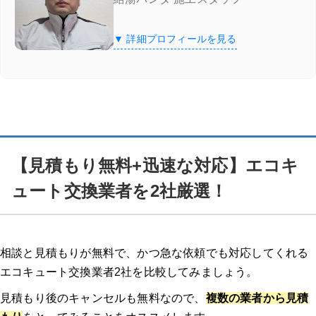
【見積もり無料+迅速な対応】エコキュート交換業者を2社厳選！
▼ 詳細プロフィールを見る
給湯器駆けつけ隊 ミズテック
「給湯器駆けつけ隊 ミズテック」の4つの特徴
給湯器駆けつけ隊 ミズテックの口コミ
【見積もり無料+迅速な対応】エコキ
エコ救 from おうちのアラート
ュート交換業者を2社厳選！
「エコ救 from おうちのアラート」の特徴
「エコ救 from おうちのアラート」の口コミ
相談と見積もりが無料で、かつ急な依頼でも対応してくれる
エコキュート交換業者2社を比較してみましょう。
11/30までのスペシャルセール！10,000円割引を実施中
見積もり後のキャンセルも無料なので、
複数の業者から見積
湯ドクター