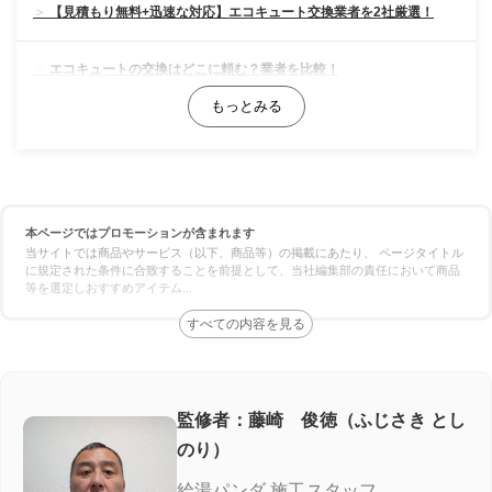
【見積もり無料+迅速な対応】エコキュート交換業者を2社厳選！
エコキュートの交換はどこに頼む？業者を比較！
料金の比較
対応スピードの比較
本ページではプロモーションが含まれます
保証の比較
当サイトでは商品やサービス（以下、商品等）の掲載にあたり、 ページタイトル
に規定された条件に合致することを前提として、当社編集部の責任において商品
等を選定しおすすめアイテム
...
エコキュート専門業者の選び方！ここをチェック
施工実績が豊富＆口コミが良い
良心価格＆追加費用なし
監修者：藤崎 俊徳（ふじさき とし
のり）
認定資格の有無
給湯パンダ 施工スタッフ