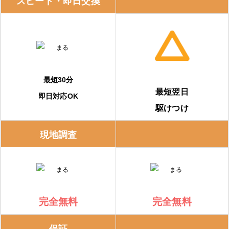
スピード・即日交換
給湯省エネ2026事業
購入・交換前に知っておくべき注意点
事前に相見積もりを取る
最短30分
最短翌日
即日対応OK
保証内容を確認する
駆けつけ
修理実績をチェックする
現地調査
エコキュートの修理費用と交換費用の相場
エコキュートの修理費用の相場
完全無料
完全無料
エコキュートの交換費用の相場