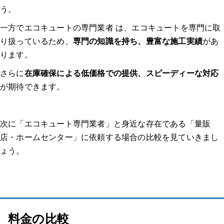
う。
体験談1：エコキュート 神奈川｜12年使用したエコキュートの修理部品
一方でエコキュートの専門業者 は、エコキュートを専門に取
の供給が困難なため、後継機に交換した。｜エコキュート マンション
り扱っているため、
専門の知識を持ち、豊富な施工実績
があ
ります。
どのようなトラブルでしたか？修理/交換するに至った経緯、原
因を教えてください。
さらに
在庫確保による低価格での提供、スピーディーな対応
が期待できます。
業者はどのように選びましたか？複数見積もりを取ったのか、決
め手や重要視した点があれば教えてください。
次に「エコキュート専門業者」と身近な存在である「量販
連絡してからの流れを教えてください。（どのような調査があっ
店・ホームセンター」に依頼する場合の比較を見ていきまし
たのか、どのくらいで来たのか等）
ょう。
実際にどのような作業を行いましたか？価格はどのくらいでした
か？
業者、作業員の対応はいかがでしたか？修理交換後は問題なく使
えましたか？
料金の比較