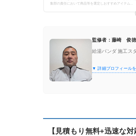
保証の比較
集部の責任において商品等を選定しおすすめアイテム
...
エコキュート専門業者の選び方！ここをチ
施工実績が豊富＆口コミが良い
監修者：藤崎 俊徳
給湯パンダ 施工ス
良心価格＆追加費用なし
▼ 詳細プロフィール
認定資格の有無
【見積もり無料+迅速な対応】エコキュート
給湯器駆けつけ隊 ミズテック
「給湯器駆けつけ隊 ミズテック」の4つ
【見積もり無料+迅速な対