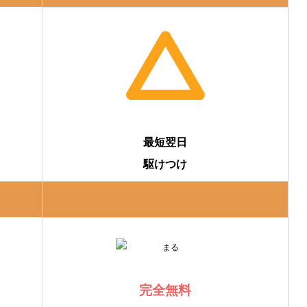
ないと損！」
最短翌日
駆けつけ
完全無料