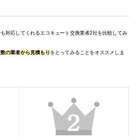
も対応してくれるエコキュート交換業者2社を比較してみ
徴
コミ
複数の業者から見積もり
をとってみることをオススメしま
00円割引を実施中