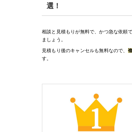
給湯器駆けつけ隊 ミズテックの口コミ
選！
エコ救 from おうちのアラート
相談と見積もりが無料で、かつ急な依頼で
「エコ救 from おうちのアラート」の特
ましょう。
「エコ救 from おうちのアラート」の口
見積もり後のキャンセルも無料なので、
す。
11/30までのスペシャルセール！10,0
きゅっと
「
きゅっと
」の3つの特徴
きゅっとの口コミ