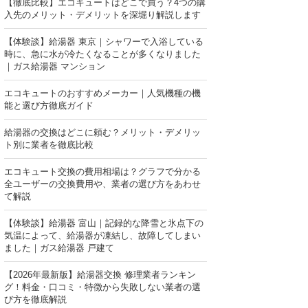
【徹底比較】エコキュートはどこで買う？4つの購
入先のメリット・デメリットを深堀り解説します
【体験談】給湯器 東京｜シャワーで入浴している
時に、急に水が冷たくなることが多くなりました
｜ガス給湯器 マンション
エコキュートのおすすめメーカー｜人気機種の機
能と選び方徹底ガイド
給湯器の交換はどこに頼む？メリット・デメリッ
ト別に業者を徹底比較
エコキュート交換の費用相場は？グラフで分かる
全ユーザーの交換費用や、業者の選び方をあわせ
て解説
【体験談】給湯器 富山｜記録的な降雪と氷点下の
気温によって、給湯器が凍結し、故障してしまい
ました｜ガス給湯器 戸建て
【2026年最新版】給湯器交換 修理業者ランキン
グ！料金・口コミ・特徴から失敗しない業者の選
び方を徹底解説