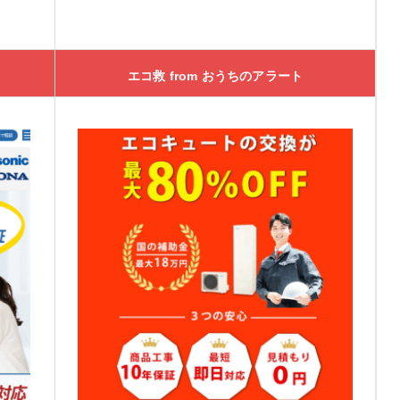
エコ救 from おうちのアラート