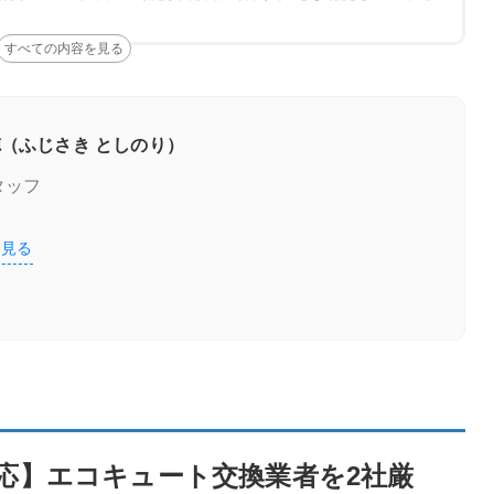
ェック
（ふじさき としのり）
タッフ
を見る
交換業者を2社厳選！
の特徴
応】エコキュート交換業者を2社厳