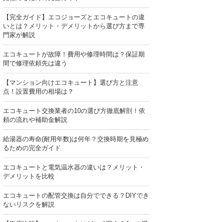
【完全ガイド】エコジョーズとエコキュートの違
いとは？メリット・デメリットから選び方まで専
門家が解説
エコキュートが故障！費用や修理時間は？保証期
間で修理依頼先は違う
【マンション向けエコキュート】選び方と注意
点！設置費用の相場は？
エコキュート交換業者の10の選び方徹底解剖！依
頼の流れや補助金解説
給湯器の寿命(耐用年数)は何年？交換時期を見極め
るための完全ガイド
エコキュートと電気温水器の違いは？メリット・
デメリットを比較
エコキュートの配管交換は自分でできる？DIYでき
ないリスクを解説