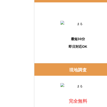
大問屋 静岡店
給湯器・エコキュートの補助金は、「知ら
給湯省エネ2026事業
最短30分
購入・交換前に知っておくべき注意点
即日対応OK
事前に相見積もりを取る
保証内容を確認する
現地調査
修理実績をチェックする
エコキュートの修理費用と交換費用の相場
完全無料