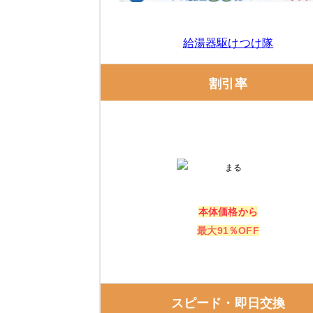
交換できるくんの口コミ
ガスペック
給湯器駆けつけ隊
ガスペックの特徴
割引率
ガスペックの口コミ
エコキュート交換の窓口
エコキュート交換の窓口の特徴
本体価格から
最大91％OFF
エコキュート交換の窓口の口コミ
正直屋（静岡県）
スピード・即日交換