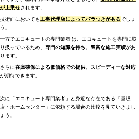
事前に相見積もりを取る
が上乗せ
されます。
技術面においても
工事代理店によってバラつきがある
でしょ
保証内容を確認する
う。
修理実績をチェックする
一方でエコキュートの専門業者 は、エコキュートを専門に取
り扱っているため、
専門の知識を持ち、豊富な施工実績
があ
エコキュートの修理費用と交換費用の相場
ります。
さらに
在庫確保による低価格での提供、スピーディーな対応
エコキュートの修理費用の相場
が期待できます。
エコキュートの交換費用の相場
次に「エコキュート専門業者」と身近な存在である「量販
エコキュートに交換するとどのくらいお得になる？？
店・ホームセンター」に依頼する場合の比較を見ていきまし
ょう。
夜間電力の活用でさらにお得
おすすめメーカーは？エコキュートのメーカー特徴