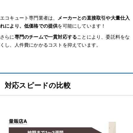
1.相談・問い合わせ
エコキュート専門業者は、
メーカーとの直接取引や大量仕入
2.ヒアリング・日程調整
れにより、低価格での提供
を可能にしています！
さらに
専門のチームで一貫対応する
ことにより、委託料をな
3.現地調査
くし、人件費にかかるコストを抑えています。
4.見積もり・契約
5.交換・修理
対応スピードの比較
6.動作確認・支払い
エコキュート交換のよくある質問