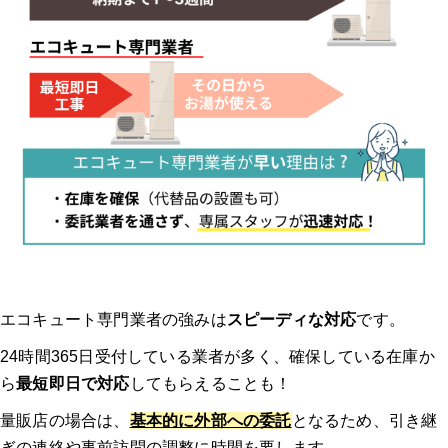
Q1: エコキュートの交換にかかる費用はどれくらいですか？
Q2: エコキュートの交換にはどれくらいの時間がかかりますか？
Q3: エコキュートの交換時に注意すべきポイントは何ですか？
Q4: 古いエコキュートの処分はどうすれば良いですか？
Q5: エコキュートの交換後にすぐ使えるようになりますか？
【エコキュートのトラブル】みんなの体験談
エコキュート専門業者の強みは
スピーディな対応
です。
24時間365日受付している業者が多く、確保している在庫か
体験談1：エコキュート 神奈川｜12年使用したエコキュートの修理部品
ら
最短即日で対応
してもらえることも！
の供給が困難なため、後継機に交換した。｜エコキュート マンション
量販店の場合は、
基本的に外部への委託
となるため、引き継
どのようなトラブルでしたか？修理/交換するに至った経緯、原
ぎの連絡や事前訪問の調整に時間を要します。