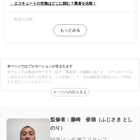
エコキュートの交換はどこに頼む？業者を比較！
料金の比較
対応スピードの比較
保証の比較
本ページではプロモーションが含まれます
エコキュート専門業者の選び方！ここをチェック
当サイトでは商品やサービス（以下、商品等）の掲載にあたり、 ページタイトル
に規定された条件に合致することを前提として、当社編集部の責任において商品
等を選定しおすすめアイテム
...
施工実績が豊富＆口コミが良い
良心価格＆追加費用なし
認定資格の有無
監修者：藤崎 俊徳（ふじさき とし
のり）
チカラもち
給湯パンダ 施工スタッフ