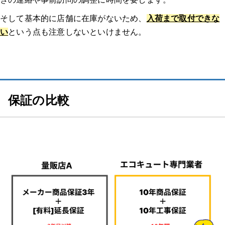
因を教えてください。
そして基本的に店舗に在庫がないため、
入荷まで取付できな
業者はどのように選びましたか？複数見積もりを取ったのか、決
い
という点も注意しないといけません。
め手や重要視した点があれば教えてください。
連絡してからの流れを教えてください。（どのような調査があっ
たのか、どのくらいで来たのか等）
保証の比較
実際にどのような作業を行いましたか？価格はどのくらいでした
か？
業者、作業員の対応はいかがでしたか？修理交換後は問題なく使
えましたか？
体験談2：エコキュート 千葉｜本体の圧力センサーに深刻な不具合が発
生し、お湯が出なくなった。 ｜エコキュート 一軒家
どのようなトラブルでしたか？修理/交換するに至った経緯、原
因を教えてください。