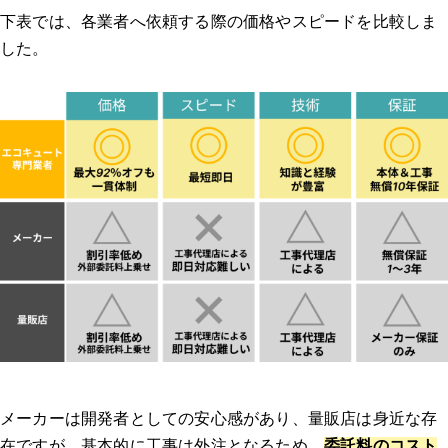
下表では、各業者へ依頼する際の価格やスピードを比較しま
した。
ガスペックの特徴
ガスペックの口コミ
住設ドットコム 福岡工事支部（永野設備工業株式会社 ）
大問屋 福岡南店
安心堂 福岡店
給湯器・エコキュートの補助金は、「知らないと損！」
給湯省エネ2026事業
購入・交換前に知っておくべき注意点
メーカーは開発者としての安心感があり、量販店は身近な存
在ですが、基本的に工事は外注となるため、
委託料のコスト