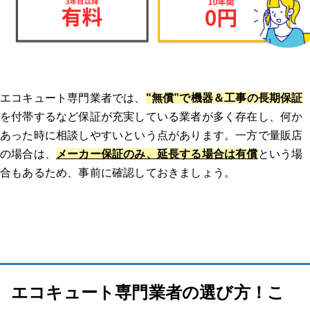
業者はどのように選びましたか？複数見積もりを取ったのか、決
め手や重要視した点があれば教えてください。
連絡してからの流れを教えてください。（どのような調査があっ
エコキュート専門業者では、
"無償”で機器＆工事の長期保証
たのか、どのくらいで来たのか等）
を付帯するなど保証が充実している業者が多く存在し、何か
あった時に相談しやすいという点があります。一方で量販店
実際にどのような作業を行いましたか？価格はどのくらいでした
か？
の場合は、
メーカー保証のみ、延長する場合は有償
という場
合もあるため、事前に確認しておきましょう。
業者、作業員の対応はいかがでしたか？修理交換後は問題なく使
えましたか？
その他のエコキュート体験談はこちらから！
種類から探す
エコキュート専門業者の選び方！こ
【給湯器 補助金】関連記事