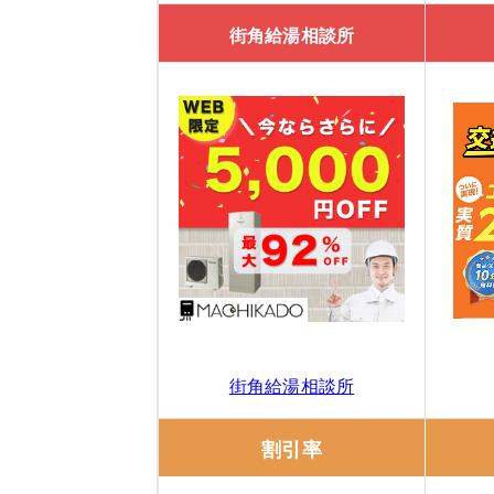
給湯器駆けつけ隊 ミズテックの口コミ
街角給湯相談所
エコ救 from おうちのアラート
「エコ救 from おうちのアラート」の特
「エコ救 from おうちのアラート」の口
11/30までのスペシャルセール！10,0
きゅっと
「
きゅっと
」の3つの特徴
街角給湯相談所
きゅっとの口コミ
割引率