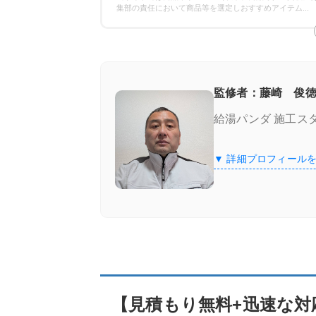
保証の比較
集部の責任において商品等を選定しおすすめアイテム
...
エコキュート専門業者の選び方！ここをチ
施工実績が豊富＆口コミが良い
監修者：藤崎 俊徳
給湯パンダ 施工ス
良心価格＆追加費用なし
▼ 詳細プロフィール
認定資格の有無
【見積もり無料+迅速な対応】のエコキュー
街角給湯相談所
街角給湯相談所
の特徴
【見積もり無料+迅速な対