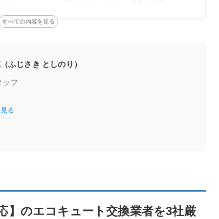
ェック
（ふじさき としのり）
タッフ
を見る
ト交換業者を3社厳選！
応】のエコキュート交換業者を3社厳