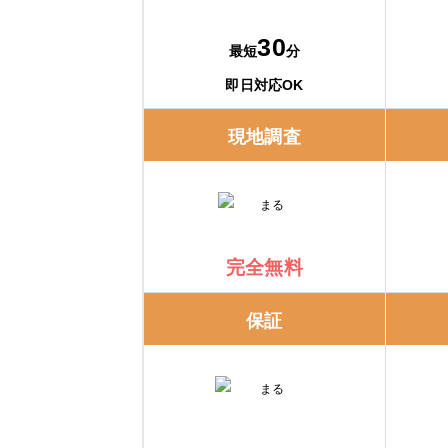
交換できるくんの口コミ
30
最短
分
ガスペック
即日対応OK
ガスペックの特徴
現地調査
ガスペックの口コミ
エコキュート交換の窓口
完全無料
エコキュート交換の窓口の特徴
保証
エコキュート交換の窓口の口コミ
住設ジャパン株式会社