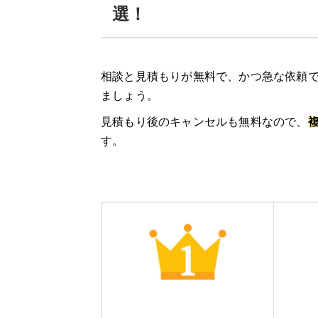
料金例
選！
街角給湯相談所
の口コミ
相談と見積もりが無料で、かつ急な依頼で
このページ限定！街角給湯相談所の割引
ましょう。
交換パラダイス
見積もり後のキャンセルも無料なので、
す。
交換パラダイスの3つの特徴
交換パラダイスの口コミ
給湯器駆けつけ隊 ミズテック
「給湯器駆けつけ隊 ミズテック」の4つ