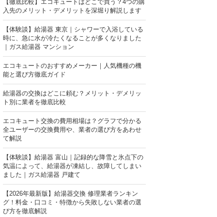
【徹底比較】エコキュートはどこで買う？4つの購
入先のメリット・デメリットを深堀り解説します
【体験談】給湯器 東京｜シャワーで入浴している
時に、急に水が冷たくなることが多くなりました
｜ガス給湯器 マンション
エコキュートのおすすめメーカー｜人気機種の機
能と選び方徹底ガイド
給湯器の交換はどこに頼む？メリット・デメリッ
ト別に業者を徹底比較
エコキュート交換の費用相場は？グラフで分かる
全ユーザーの交換費用や、業者の選び方をあわせ
て解説
【体験談】給湯器 富山｜記録的な降雪と氷点下の
気温によって、給湯器が凍結し、故障してしまい
ました｜ガス給湯器 戸建て
【2026年最新版】給湯器交換 修理業者ランキン
グ！料金・口コミ・特徴から失敗しない業者の選
び方を徹底解説