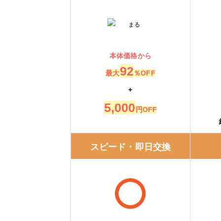
湯ドクター
湯ドクターの特徴
本体価格から
湯ドクターの口コミ
92
最大
％OFF
大問屋
+
5,000
円OFF
大問屋の特徴
大問屋の口コミ
スピード・即日交換
交換できるくん
交換できるくんの特徴