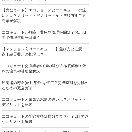
【完全ガイド】エコジョーズとエコキュートの違
いとは？メリット・デメリットから選び方まで専
門家が解説
エコキュートが故障！費用や修理時間は？保証期
間で修理依頼先は違う
【マンション向けエコキュート】選び方と注意
点！設置費用の相場は？
エコキュート交換業者の10の選び方徹底解剖！依
頼の流れや補助金解説
給湯器の寿命(耐用年数)は何年？交換時期を見極め
るための完全ガイド
エコキュートと電気温水器の違いは？メリット・
デメリットを比較
エコキュートの配管交換は自分でできる？DIYでき
ないリスクを解説