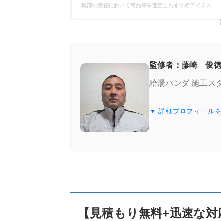
保証の比較
集部の責任において商品等を選定しおすすめアイテム
...
エコキュート専門業者の選び方！ここをチ
施工実績が豊富＆口コミが良い
監修者：藤崎 俊徳
給湯パンダ 施工ス
良心価格＆追加費用なし
▼ 詳細プロフィール
認定資格の有無
【見積もり無料+迅速な対応】のエコキュー
街角給湯相談所
街角給湯相談所
の特徴
【見積もり無料+迅速な対