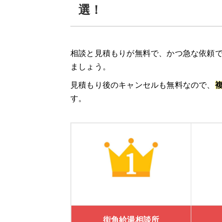
料金例
選！
街角給湯相談所
の口コミ
相談と見積もりが無料で、かつ急な依頼で
このページ限定！街角給湯相談所の割引
ましょう。
交換パラダイス
見積もり後のキャンセルも無料なので、
す。
交換パラダイスの3つの特徴
交換パラダイスの口コミ
給湯器駆けつけ隊 ミズテック
「給湯器駆けつけ隊 ミズテック」の4つ
街角給湯相談所