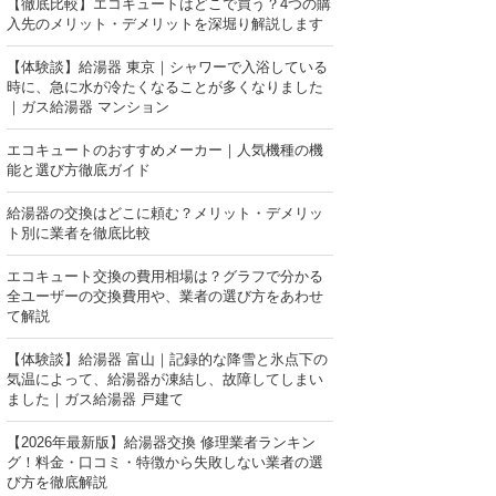
【徹底比較】エコキュートはどこで買う？4つの購
入先のメリット・デメリットを深堀り解説します
【体験談】給湯器 東京｜シャワーで入浴している
時に、急に水が冷たくなることが多くなりました
｜ガス給湯器 マンション
エコキュートのおすすめメーカー｜人気機種の機
能と選び方徹底ガイド
給湯器の交換はどこに頼む？メリット・デメリッ
ト別に業者を徹底比較
エコキュート交換の費用相場は？グラフで分かる
全ユーザーの交換費用や、業者の選び方をあわせ
て解説
【体験談】給湯器 富山｜記録的な降雪と氷点下の
気温によって、給湯器が凍結し、故障してしまい
ました｜ガス給湯器 戸建て
【2026年最新版】給湯器交換 修理業者ランキン
グ！料金・口コミ・特徴から失敗しない業者の選
び方を徹底解説