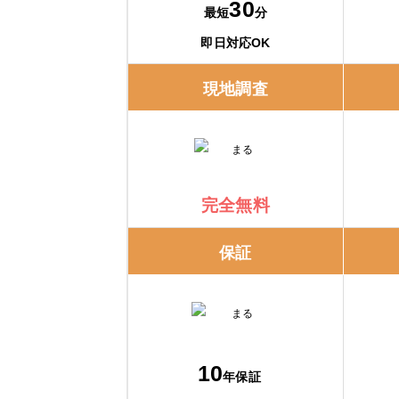
交換できるくんの口コミ
30
最短
分
即日対応OK
ガスペック
現地調査
ガスペックの特徴
ガスペックの口コミ
エコキュート交換の窓口
完全無料
エコキュート交換の窓口の特徴
保証
エコキュート交換の窓口の口コミ
正直屋春日部店（合同会社Pureサービ
10
年保証