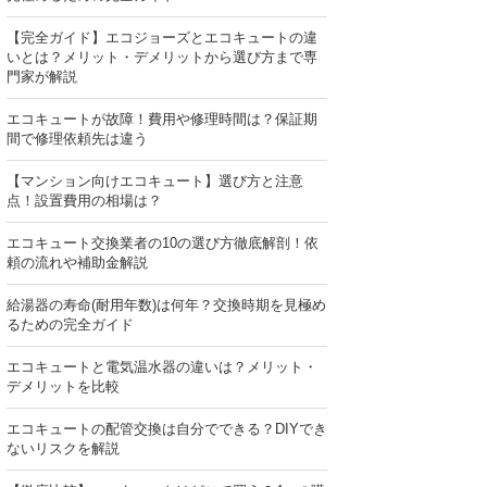
【完全ガイド】エコジョーズとエコキュートの違
いとは？メリット・デメリットから選び方まで専
門家が解説
エコキュートが故障！費用や修理時間は？保証期
間で修理依頼先は違う
【マンション向けエコキュート】選び方と注意
点！設置費用の相場は？
エコキュート交換業者の10の選び方徹底解剖！依
頼の流れや補助金解説
給湯器の寿命(耐用年数)は何年？交換時期を見極め
るための完全ガイド
エコキュートと電気温水器の違いは？メリット・
デメリットを比較
エコキュートの配管交換は自分でできる？DIYでき
ないリスクを解説