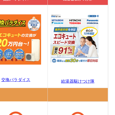
徴
コミ
00円割引を実施中
交換パラダイス
給湯器駆けつけ隊