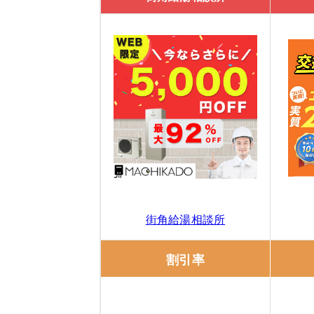
給湯器駆けつけ隊 ミズテックの口コミ
エコ救 from おうちのアラート
「エコ救 from おうちのアラート」の特
「エコ救 from おうちのアラート」の口
11/30までのスペシャルセール！10,0
きゅっと
街角給湯相談所
「
きゅっと
」の3つの特徴
割引率
きゅっとの口コミ