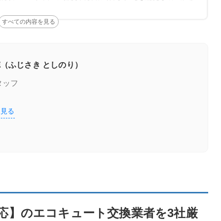
ェック
（ふじさき としのり）
タッフ
を見る
ト交換業者を3社厳選！
応】のエコキュート交換業者を3社厳