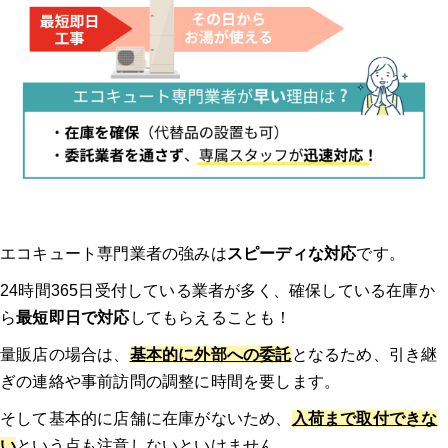
実際にどのような作業を行いましたか？価格はどのくらいでした
か？
業者、作業員の対応はいかがでしたか？修理交換後は問題なく使
えましたか？
その他のエコキュート体験談はこちらから！
種類から探す
エコキュート専門業者の強みは
スピーディな対応
です。
24時間365日受付している業者が多く、確保している在庫か
【給湯器 補助金】関連記事
ら
最短即日で対応
してもらえることも！
【埼玉県】エコキュート 施工事例をご紹介
量販店の場合は、
基本的に外部への委託
となるため、引き継
ぎの連絡や事前訪問の調整に時間を要します。
埼玉県川口市 N様邸の交換事例【エコキュート】
そして基本的に店舗に在庫がないため、
入荷まで取付できな
い
という点も注意しないといけません。