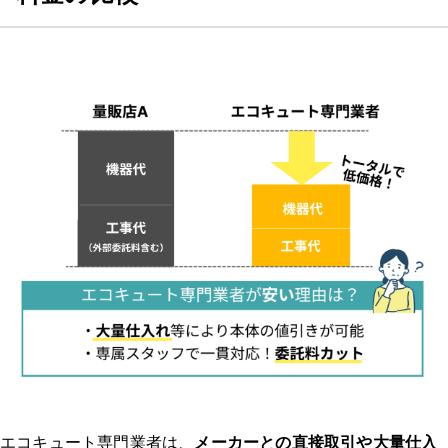
Q3: エコキュートの交換時に注意すべきポイントは何ですか？
Q4: 古いエコキュートの処分はどうすれば良いですか？
Q5: エコキュートの交換後にすぐ使えるようになりますか？
【エコキュートのトラブル】みんなの体験談
体験談1：エコキュート 神奈川｜12年使用したエコキュートの修理部品
の供給が困難なため、後継機に交換した。｜エコキュート マンション
どのようなトラブルでしたか？修理/交換するに至った経緯、原
因を教えてください。
業者はどのように選びましたか？複数見積もりを取ったのか、決
め手や重要視した点があれば教えてください。
連絡してからの流れを教えてください。（どのような調査があっ
エコキュート専門業者は、
メーカーとの直接取引や大量仕入