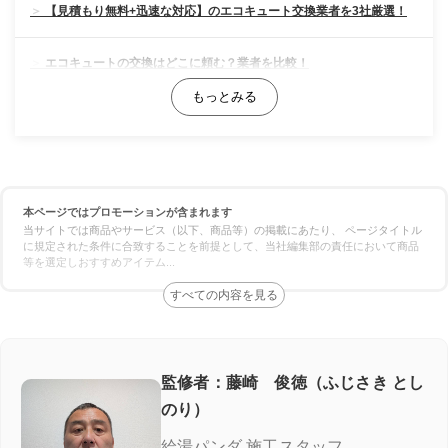
【見積もり無料+迅速な対応】のエコキュート交換業者を3社厳選！
エコキュートの交換はどこに頼む？業者を比較！
料金の比較
対応スピードの比較
本ページではプロモーションが含まれます
保証の比較
当サイトでは商品やサービス（以下、商品等）の掲載にあたり、 ページタイトル
に規定された条件に合致することを前提として、当社編集部の責任において商品
等を選定しおすすめアイテム
...
エコキュート専門業者の選び方！ここをチェック
施工実績が豊富＆口コミが良い
良心価格＆追加費用なし
監修者：藤崎 俊徳（ふじさき とし
のり）
認定資格の有無
給湯パンダ 施工スタッフ