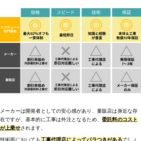
コロナ
日立
エコキュートを交換するサインやタイミング
【動画で解説】「エコキュートを安く買う方法」を端的にまとめまし
た！
エコキュート交換・修理の流れ
1.相談・問い合わせ
メーカーは開発者としての安心感があり、量販店は身近な存
在ですが、基本的に工事は外注となるため、
委託料のコスト
2.ヒアリング・日程調整
が上乗せ
されます。
3.現地調査
技術面においても
工事代理店によってバラつきがある
でしょ