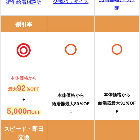
交換パラダイス
街角給湯相談所
「
きゅっと
」の3つの特徴
隊
きゅっとの口コミ
割引率
湯ドクター
湯ドクターの特徴
湯ドクターの口コミ
本体価格から
92
大問屋
最大
％OFF
本体価格から
本体価格から
+
給湯器最大91％OF
給湯器最大80％OF
大問屋の特徴
5,000
F
円OFF
F
大問屋の口コミ
スピード・即日
交換できるくん
交換