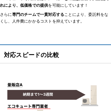
たのか、どのくらいで来たのか等）
れにより、低価格での提供
を可能にしています！
実際にどのような作業を行いましたか？価格はどのくらいでした
さらに
専門のチームで一貫対応する
ことにより、委託料をな
か？
くし、人件費にかかるコストを抑えています。
業者、作業員の対応はいかがでしたか？修理交換後は問題なく使
えましたか？
体験談2：エコキュート 千葉｜本体の圧力センサーに深刻な不具合が発
対応スピードの比較
生し、お湯が出なくなった。 ｜エコキュート 一軒家
どのようなトラブルでしたか？修理/交換するに至った経緯、原
因を教えてください。
業者はどのように選びましたか？複数見積もりを取ったのか、決
め手や重要視した点があれば教えてください。
連絡してからの流れを教えてください。（どのような調査があっ
たのか、どのくらいで来たのか等）