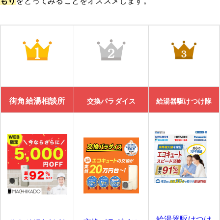
もり
をとってみることをオススメします。
給湯器駆けつけ隊 ミズテック
「給湯器駆けつけ隊 ミズテック」の4つの特徴
給湯器駆けつけ隊 ミズテックの口コミ
街角給湯相談所
交換パラダイス
給湯器駆けつけ隊
エコ救 from おうちのアラート
「エコ救 from おうちのアラート」の特徴
「エコ救 from おうちのアラート」の口コミ
11/30までのスペシャルセール！10,000円割引を実施中
きゅっと
給湯器駆けつけ