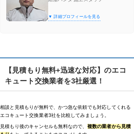
【見積もり無料+迅速な対応】のエコキュート交換業者を3社厳選！
▼ 詳細プロフィールを見る
街角給湯相談所
街角給湯相談所
の特徴
料金例
【見積もり無料+迅速な対応】のエコ
街角給湯相談所
の口コミ
キュート交換業者を3社厳選！
このページ限定！街角給湯相談所の割引キャンペーン実施中
交換パラダイス
相談と見積もりが無料で、かつ急な依頼でも対応してくれる
エコキュート交換業者3社を比較してみましょう。
交換パラダイスの3つの特徴
見積もり後のキャンセルも無料なので、
複数の業者から見積
交換パラダイスの口コミ