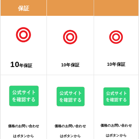
生活堂（さいたま市桜区）
保証
住設ドットコム 埼玉県
給湯パンダ
給湯器・エコキュートの補助金は、「知らないと損！」
10
10年保証
10年保証
年保証
給湯省エネ2026事業
購入・交換前に知っておくべき注意点
事前に相見積もりを取る
保証内容を確認する
価格のお問い合わせ
価格のお問い合わせ
価格のお問い合わせ
修理実績をチェックする
はボタンから
はボタンから
はボタンから