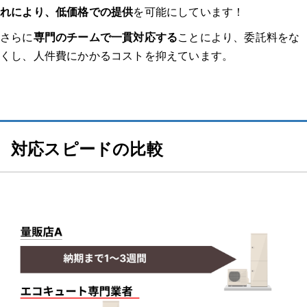
連絡してからの流れを教えてください。（どのような調査があっ
れにより、低価格での提供
を可能にしています！
たのか、どのくらいで来たのか等）
さらに
専門のチームで一貫対応する
ことにより、委託料をな
実際にどのような作業を行いましたか？価格はどのくらいでした
くし、人件費にかかるコストを抑えています。
か？
業者、作業員の対応はいかがでしたか？修理交換後は問題なく使
えましたか？
対応スピードの比較
その他のエコキュート体験談はこちらから！
種類から探す
【給湯器 補助金】関連記事