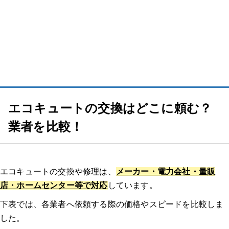
ダイキン（DAIKIN）
コロナ
日立
エコキュートを交換するサインやタイミング
エコキュートの交換はどこに頼む？
【動画で解説】「エコキュートを安く買う方法」を端的にまとめまし
業者を比較！
た！
エコキュート交換・修理の流れ
エコキュートの交換や修理は、
メーカー・電力会社・量販
1.相談・問い合わせ
店・ホームセンター等で対応
しています。
下表では、各業者へ依頼する際の価格やスピードを比較しま
2.ヒアリング・日程調整
した。