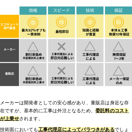
3.現地調査
4.見積もり・契約
5.交換・修理
6.動作確認・支払い
エコキュート交換のよくある質問
メーカーは開発者としての安心感があり、量販店は身近な存
在ですが、基本的に工事は外注となるため、
委託料のコスト
Q1: エコキュートの交換にかかる費用はどれくらいですか？
が上乗せ
されます。
Q2: エコキュートの交換にはどれくらいの時間がかかりますか？
技術面においても
工事代理店によってバラつきがある
でしょ