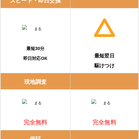
スピード・即日交換
正直屋（愛知県）
マルタケ株式会社
エコキュート入替隊
最短30分
最短翌日
即日対応OK
給湯器・エコキュートの補助金は、「知らないと損！」
駆けつけ
給湯省エネ2026事業
現地調査
購入・交換前に知っておくべき注意点
事前に相見積もりを取る
完全無料
完全無料
保証内容を確認する