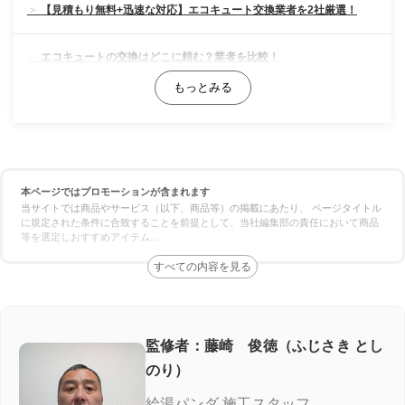
【見積もり無料+迅速な対応】エコキュート交換業者を2社厳選！
エコキュートの交換はどこに頼む？業者を比較！
料金の比較
対応スピードの比較
本ページではプロモーションが含まれます
保証の比較
当サイトでは商品やサービス（以下、商品等）の掲載にあたり、 ページタイトル
に規定された条件に合致することを前提として、当社編集部の責任において商品
等を選定しおすすめアイテム
...
エコキュート専門業者の選び方！ここをチェック
施工実績が豊富＆口コミが良い
良心価格＆追加費用なし
監修者：藤崎 俊徳（ふじさき とし
のり）
認定資格の有無
給湯パンダ 施工スタッフ