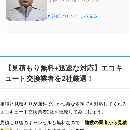
【見積もり無料+迅速な対応】エコキュート交換業者を2社厳選！
▼ 詳細プロフィールを見る
給湯器駆けつけ隊 ミズテック
「給湯器駆けつけ隊 ミズテック」の4つの特徴
給湯器駆けつけ隊 ミズテックの口コミ
【見積もり無料+迅速な対応】エコキ
エコ救 from おうちのアラート
ュート交換業者を2社厳選！
「エコ救 from おうちのアラート」の特徴
「エコ救 from おうちのアラート」の口コミ
相談と見積もりが無料で、かつ急な依頼でも対応してくれる
エコキュート交換業者2社を比較してみましょう。
11/30までのスペシャルセール！10,000円割引を実施中
見積もり後のキャンセルも無料なので、
複数の業者から見積
きゅっと