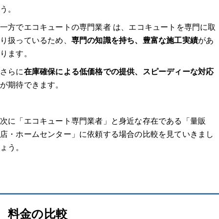
う。
Q3: エコキュートの交換時に注意すべきポイントは何ですか？
一方でエコキュートの専門業者 は、エコキュートを専門に取
り扱っているため、
専門の知識を持ち、豊富な施工実績
があ
Q4: 古いエコキュートの処分はどうすれば良いですか？
ります。
Q5: エコキュートの交換後にすぐ使えるようになりますか？
さらに
在庫確保による低価格での提供、スピーディーな対応
が期待できます。
【エコキュートのトラブル】みんなの体験談
体験談1：エコキュート 神奈川｜12年使用したエコキュートの修理部品
次に「エコキュート専門業者」と身近な存在である「量販
の供給が困難なため、後継機に交換した。｜エコキュート マンション
店・ホームセンター」に依頼する場合の比較を見ていきまし
ょう。
どのようなトラブルでしたか？修理/交換するに至った経緯、原
因を教えてください。
業者はどのように選びましたか？複数見積もりを取ったのか、決
め手や重要視した点があれば教えてください。
料金の比較