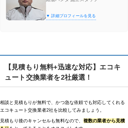
【見積もり無料+迅速な対応】エコキュート交換業者を2社厳選！
▼ 詳細プロフィールを見る
給湯器駆けつけ隊 ミズテック
「給湯器駆けつけ隊 ミズテック」の4つの特徴
給湯器駆けつけ隊 ミズテックの口コミ
【見積もり無料+迅速な対応】エコキ
エコ救 from おうちのアラート
ュート交換業者を2社厳選！
「エコ救 from おうちのアラート」の特徴
「エコ救 from おうちのアラート」の口コミ
相談と見積もりが無料で、かつ急な依頼でも対応してくれる
エコキュート交換業者2社を比較してみましょう。
11/30までのスペシャルセール！10,000円割引を実施中
見積もり後のキャンセルも無料なので、
複数の業者から見積
きゅっと