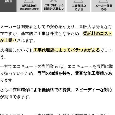
Q3: エコキュートの交換時に注意すべきポイントは何ですか？
Q4: 古いエコキュートの処分はどうすれば良いですか？
メーカーは開発者としての安心感があり、量販店は身近な存
在ですが、基本的に工事は外注となるため、
委託料のコスト
Q5: エコキュートの交換後にすぐ使えるようになりますか？
が上乗せ
されます。
技術面においても
工事代理店によってバラつきがある
でしょ
【エコキュートのトラブル】みんなの体験談
う。
体験談1：エコキュート 神奈川｜12年使用したエコキュートの修理部品
一方でエコキュートの専門業者 は、エコキュートを専門に取
の供給が困難なため、後継機に交換した。｜エコキュート マンション
り扱っているため、
専門の知識を持ち、豊富な施工実績
があ
ります。
どのようなトラブルでしたか？修理/交換するに至った経緯、原
因を教えてください。
さらに
在庫確保による低価格での提供、スピーディーな対応
が期待できます。
業者はどのように選びましたか？複数見積もりを取ったのか、決
め手や重要視した点があれば教えてください。