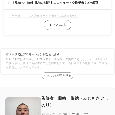
【見積もり無料+迅速な対応】エコキュート交換業者を2社厳選！
エコキュートの交換はどこに頼む？業者を比較！
料金の比較
対応スピードの比較
本ページではプロモーションが含まれます
保証の比較
当サイトでは商品やサービス（以下、商品等）の掲載にあたり、 ページタイトル
に規定された条件に合致することを前提として、当社編集部の責任において商品
等を選定しおすすめアイテム
...
エコキュート専門業者の選び方！ここをチェック
施工実績が豊富＆口コミが良い
良心価格＆追加費用なし
監修者：藤崎 俊徳（ふじさき とし
のり）
認定資格の有無
給湯パンダ 施工スタッフ