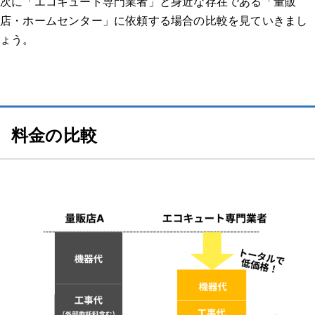
次に「エコキュート専門業者」と身近な存在である「量販
連絡してからの流れを教えてください。（どのような調査があっ
店・ホームセンター」に依頼する場合の比較を見ていきまし
たのか、どのくらいで来たのか等）
ょう。
実際にどのような作業を行いましたか？価格はどのくらいでした
か？
業者、作業員の対応はいかがでしたか？修理交換後は問題なく使
えましたか？
料金の比較
体験談2：エコキュート 千葉｜本体の圧力センサーに深刻な不具合が発
生し、お湯が出なくなった。 ｜エコキュート 一軒家
どのようなトラブルでしたか？修理/交換するに至った経緯、原
因を教えてください。
業者はどのように選びましたか？複数見積もりを取ったのか、決
め手や重要視した点があれば教えてください。