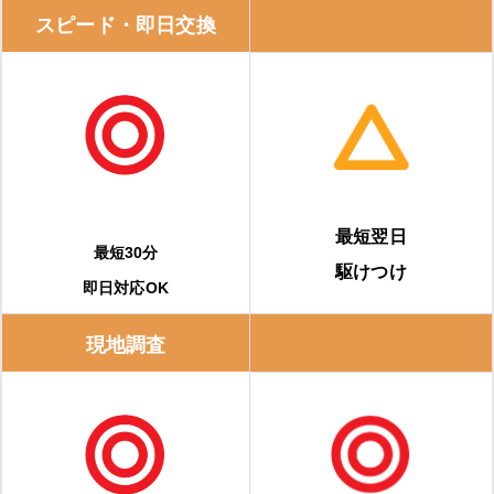
スピード・即日交換
生活堂（愛知・名古屋）
住設ドットコム
エコキュート入替隊
給湯器・エコキュートの補助金は、「知らないと損！」
最短翌日
最短30分
駆けつけ
給湯省エネ2026事業
即日対応OK
購入・交換前に知っておくべき注意点
現地調査
事前に相見積もりを取る
保証内容を確認する