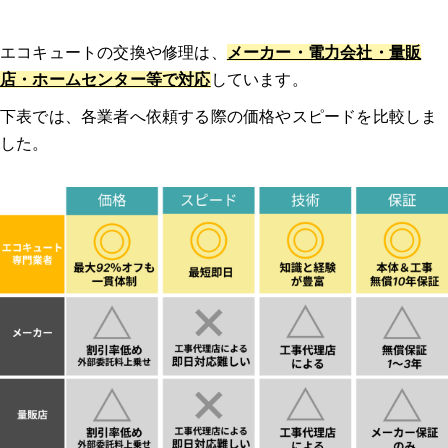
Q5: エコキュートの交換後にすぐ使えるようになりますか？
エコキュートの交換や修理は、
メーカー・電力会社・量販
【エコキュートのトラブル】みんなの体験談
店・ホームセンター等で対応
しています。
下表では、各業者へ依頼する際の価格やスピードを比較しま
体験談1：エコキュート 神奈川｜12年使用したエコキュートの修理部品
した。
の供給が困難なため、後継機に交換した。｜エコキュート マンション
どのようなトラブルでしたか？修理/交換するに至った経緯、原
因を教えてください。
業者はどのように選びましたか？複数見積もりを取ったのか、決
め手や重要視した点があれば教えてください。
連絡してからの流れを教えてください。（どのような調査があっ
たのか、どのくらいで来たのか等）
実際にどのような作業を行いましたか？価格はどのくらいでした
か？