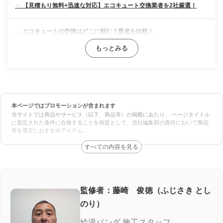
【見積もり無料+迅速な対応】エコキュート交換業者を2社厳選！
エコキュートの交換はどこに頼む？業者を比較！
料金の比較
対応スピードの比較
本ページではプロモーションが含まれます
保証の比較
当サイトでは商品やサービス（以下、商品等）の掲載にあたり、 ページタイトル
に規定された条件に合致することを前提として、当社編集部の責任において商品
等を選定しおすすめアイテム
...
エコキュート専門業者の選び方！ここをチェック
施工実績が豊富＆口コミが良い
良心価格＆追加費用なし
監修者：藤崎 俊徳（ふじさき とし
のり）
認定資格の有無
給湯パンダ 施工スタッフ