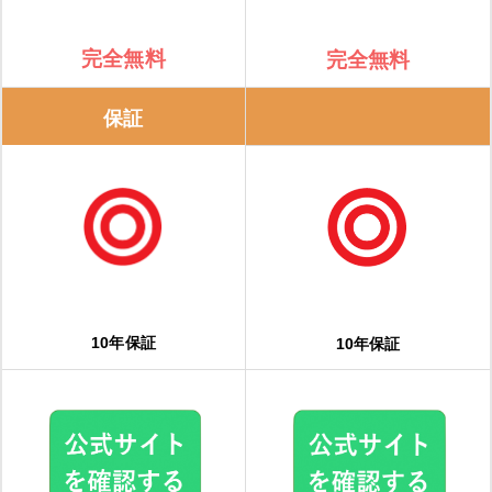
日立
完全無料
完全無料
エコキュートを交換するサインやタイミング
保証
【動画で解説】「エコキュートを安く買う方法」を端的にまとめまし
た！
エコキュート交換・修理の流れ
1.相談・問い合わせ
2.ヒアリング・日程調整
10年保証
10年保証
3.現地調査
4.見積もり・契約