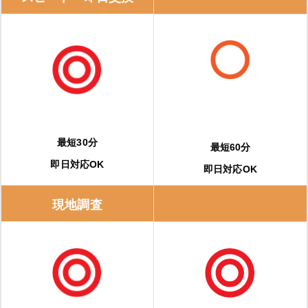
エコキュートの交換費用の相場
エコキュートに交換するとどのくらいお得になる？？
夜間電力の活用でさらにお得
おすすめメーカーは？エコキュートのメーカー特徴
最短30分
最短60分
即日対応OK
即日対応OK
三菱電機
現地調査
パナソニック
ダイキン（DAIKIN）
コロナ