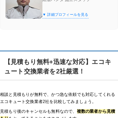
【見積もり無料+迅速な対応】エコキュート交換業者を2社厳選！
▼ 詳細プロフィールを見る
給湯器駆けつけ隊 ミズテック
「給湯器駆けつけ隊 ミズテック」の4つの特徴
給湯器駆けつけ隊 ミズテックの口コミ
【見積もり無料+迅速な対応】エコキ
チカラもち
ュート交換業者を2社厳選！
チカラもち
の3つの特徴
チカラもちの口コミ
相談と見積もりが無料で、かつ急な依頼でも対応してくれる
エコキュート交換業者2社を比較してみましょう。
湯ドクター
見積もり後のキャンセルも無料なので、
複数の業者から見積
湯ドクターの特徴