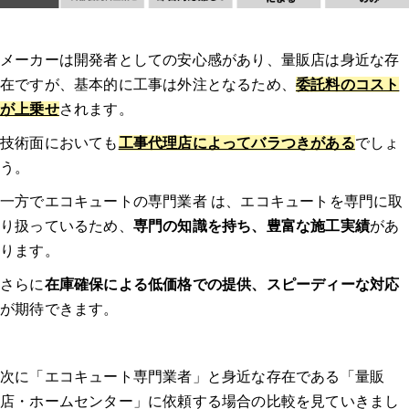
業者、作業員の対応はいかがでしたか？修理交換後は問題なく使
えましたか？
メーカーは開発者としての安心感があり、量販店は身近な存
在ですが、基本的に工事は外注となるため、
委託料のコスト
体験談2：エコキュート 千葉｜本体の圧力センサーに深刻な不具合が発
が上乗せ
されます。
生し、お湯が出なくなった。 ｜エコキュート 一軒家
技術面においても
工事代理店によってバラつきがある
でしょ
う。
どのようなトラブルでしたか？修理/交換するに至った経緯、原
因を教えてください。
一方でエコキュートの専門業者 は、エコキュートを専門に取
り扱っているため、
専門の知識を持ち、豊富な施工実績
があ
業者はどのように選びましたか？複数見積もりを取ったのか、決
ります。
め手や重要視した点があれば教えてください。
さらに
在庫確保による低価格での提供、スピーディーな対応
連絡してからの流れを教えてください。（どのような調査があっ
が期待できます。
たのか、どのくらいで来たのか等）
実際にどのような作業を行いましたか？価格はどのくらいでした
次に「エコキュート専門業者」と身近な存在である「量販
か？
店・ホームセンター」に依頼する場合の比較を見ていきまし