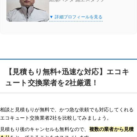
【見積もり無料+迅速な対応】エコキュート交換業者を2社厳選！
▼ 詳細プロフィールを見る
給湯器駆けつけ隊 ミズテック
「給湯器駆けつけ隊 ミズテック」の4つの特徴
給湯器駆けつけ隊 ミズテックの口コミ
【見積もり無料+迅速な対応】エコキ
チカラもち
ュート交換業者を2社厳選！
チカラもち
の3つの特徴
チカラもちの口コミ
相談と見積もりが無料で、かつ急な依頼でも対応してくれる
エコキュート交換業者2社を比較してみましょう。
湯ドクター
見積もり後のキャンセルも無料なので、
複数の業者から見積
湯ドクターの特徴