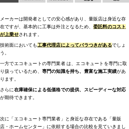
の供給が困難なため、後継機に交換した。｜エコキュート マンション
どのようなトラブルでしたか？修理/交換するに至った経緯、原
メーカーは開発者としての安心感があり、量販店は身近な存
因を教えてください。
在ですが、基本的に工事は外注となるため、
委託料のコスト
が上乗せ
されます。
業者はどのように選びましたか？複数見積もりを取ったのか、決
め手や重要視した点があれば教えてください。
技術面においても
工事代理店によってバラつきがある
でしょ
う。
連絡してからの流れを教えてください。（どのような調査があっ
一方でエコキュートの専門業者 は、エコキュートを専門に取
たのか、どのくらいで来たのか等）
り扱っているため、
専門の知識を持ち、豊富な施工実績
があ
ります。
実際にどのような作業を行いましたか？価格はどのくらいでした
か？
さらに
在庫確保による低価格での提供、スピーディーな対応
が期待できます。
業者、作業員の対応はいかがでしたか？修理交換後は問題なく使
えましたか？
次に「エコキュート専門業者」と身近な存在である「量販
体験談2：エコキュート 千葉｜本体の圧力センサーに深刻な不具合が発
店・ホームセンター」に依頼する場合の比較を見ていきまし
生し、お湯が出なくなった。 ｜エコキュート 一軒家