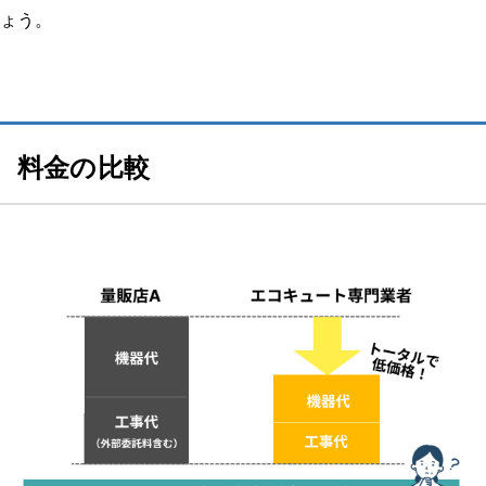
ょう。
どのようなトラブルでしたか？修理/交換するに至った経緯、原
因を教えてください。
業者はどのように選びましたか？複数見積もりを取ったのか、決
め手や重要視した点があれば教えてください。
料金の比較
連絡してからの流れを教えてください。（どのような調査があっ
たのか、どのくらいで来たのか等）
実際にどのような作業を行いましたか？価格はどのくらいでした
か？
業者、作業員の対応はいかがでしたか？修理交換後は問題なく使
えましたか？
その他のエコキュート体験談はこちらから！