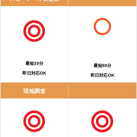
購入・交換前に知っておくべき注意点
事前に相見積もりを取る
保証内容を確認する
修理実績をチェックする
最短30分
最短60分
即日対応OK
即日対応OK
エコキュートの修理費用と交換費用の相場
現地調査
エコキュートの修理費用の相場
エコキュートの交換費用の相場
エコキュートに交換するとどのくらいお得になる？？