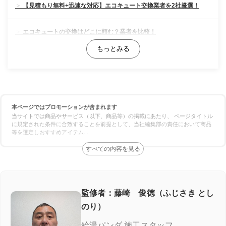
【見積もり無料+迅速な対応】エコキュート交換業者を2社厳選！
エコキュートの交換はどこに頼む？業者を比較！
料金の比較
対応スピードの比較
本ページではプロモーションが含まれます
保証の比較
当サイトでは商品やサービス（以下、商品等）の掲載にあたり、 ページタイトル
に規定された条件に合致することを前提として、当社編集部の責任において商品
等を選定しおすすめアイテム
...
エコキュート専門業者の選び方！ここをチェック
施工実績が豊富＆口コミが良い
良心価格＆追加費用なし
監修者：藤崎 俊徳（ふじさき とし
のり）
認定資格の有無
給湯パンダ 施工スタッフ