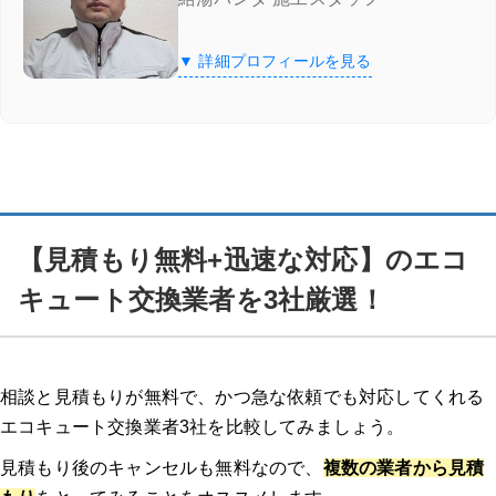
【見積もり無料+迅速な対応】のエコキュート交換業者を3社厳選！
▼ 詳細プロフィールを見る
街角給湯相談所
街角給湯相談所
の特徴
料金例
【見積もり無料+迅速な対応】のエコ
街角給湯相談所
の口コミ
キュート交換業者を3社厳選！
このページ限定！街角給湯相談所の割引キャンペーン実施中
交換パラダイス
相談と見積もりが無料で、かつ急な依頼でも対応してくれる
エコキュート交換業者3社を比較してみましょう。
交換パラダイスの3つの特徴
見積もり後のキャンセルも無料なので、
複数の業者から見積
交換パラダイスの口コミ