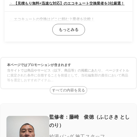
【見積もり無料+迅速な対応】のエコキュート交換業者を3社厳選！
エコキュートの交換はどこに頼む？業者を比較！
料金の比較
対応スピードの比較
本ページではプロモーションが含まれます
保証の比較
当サイトでは商品やサービス（以下、商品等）の掲載にあたり、 ページタイトル
に規定された条件に合致することを前提として、当社編集部の責任において商品
等を選定しおすすめアイテム
...
エコキュート専門業者の選び方！ここをチェック
施工実績が豊富＆口コミが良い
良心価格＆追加費用なし
監修者：藤崎 俊徳（ふじさき とし
のり）
認定資格の有無
給湯パンダ 施工スタッフ