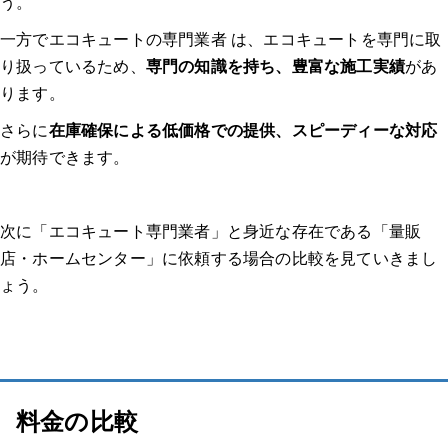
う。
4.見積もり・契約
一方でエコキュートの専門業者 は、エコキュートを専門に取
り扱っているため、
専門の知識を持ち、豊富な施工実績
があ
5.交換・修理
ります。
さらに
在庫確保による低価格での提供、スピーディーな対応
が期待できます。
6.動作確認・支払い
次に「エコキュート専門業者」と身近な存在である「量販
エコキュート交換のよくある質問
店・ホームセンター」に依頼する場合の比較を見ていきまし
ょう。
Q1: エコキュートの交換にかかる費用はどれくらいですか？
Q2: エコキュートの交換にはどれくらいの時間がかかりますか？
Q3: エコキュートの交換時に注意すべきポイントは何ですか？
料金の比較