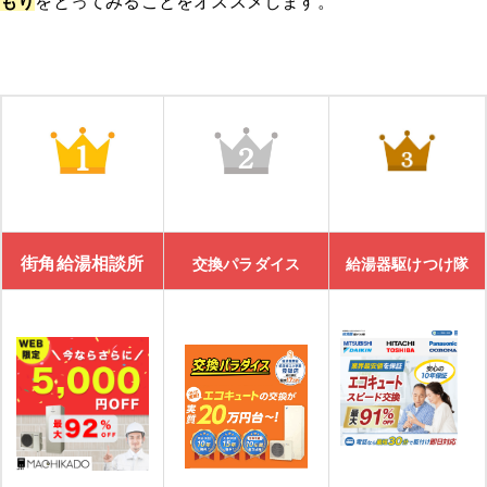
もり
をとってみることをオススメします。
給湯器駆けつけ隊 ミズテック
「給湯器駆けつけ隊 ミズテック」の4つの特徴
給湯器駆けつけ隊 ミズテックの口コミ
エコ救 from おうちのアラート
街角給湯相談所
交換パラダイス
給湯器駆けつけ隊
「エコ救 from おうちのアラート」の特徴
「エコ救 from おうちのアラート」の口コミ
11/30までのスペシャルセール！10,000円割引を実施中
きゅっと