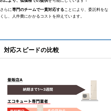
れにより、低価格での提供
を可能にしています！
給湯器 各エラーコード記事はこちら！
さらに
専門のチームで一貫対応する
ことにより、委託料をな
くし、人件費にかかるコストを抑えています。
7月のエコキュートトラブルに要注意！夏本番の湯切れを避けたい方へ
7月に注意したいエコキュートのサイン
なぜ7月がエコキュートの見直しに適しているのか
対応スピードの比較
まとめ
【東京都】エコキュート 施工事例をご紹介
東京都北区 M様邸の交換事例【エコキュート】
東京都足立区 K様邸の交換事例【エコキュート】
【東京都 エコキュート】施工事例 一覧はこちらから