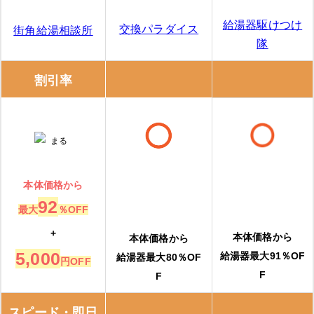
「
きゅっと
」の3つの特徴
給湯器駆けつけ
交換パラダイス
街角給湯相談所
隊
きゅっとの口コミ
割引率
湯ドクター
湯ドクターの特徴
湯ドクターの口コミ
本体価格から
大問屋
92
最大
％OFF
大問屋の特徴
+
本体価格から
本体価格から
5,000
給湯器最大91％OF
給湯器最大80％OF
円OFF
大問屋の口コミ
F
F
交換できるくん
スピード・即日