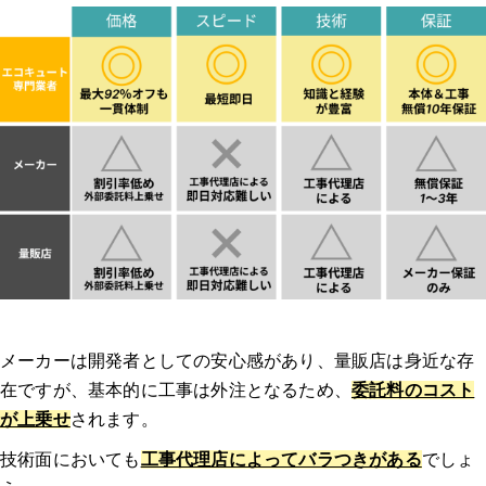
日立
エコキュートを交換するサインやタイミング
【動画で解説】「エコキュートを安く買う方法」を端的にまとめまし
た！
エコキュート交換・修理の流れ
1.相談・問い合わせ
2.ヒアリング・日程調整
メーカーは開発者としての安心感があり、量販店は身近な存
在ですが、基本的に工事は外注となるため、
委託料のコスト
3.現地調査
が上乗せ
されます。
技術面においても
工事代理店によってバラつきがある
でしょ