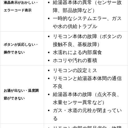
給湯器本体の異常（センサー故
液晶表示がおかしい・
Q6. 浴室にある給湯器のリモコンだけが故障して反応しません。
障、部品故障など）
原因は何が考えられますか？
エラーコード表示
一時的なシステムエラー、ガス
Q7. 給湯器のリモコン故障で専門業者に依頼する際、気をつける
や水の供給トラブル
べきポイントは？
リモコン本体の故障（ボタンの
接触不良、基板故障）
ボタンが反応しない・
Q8. 給湯器本体ではなく、リモコンだけの故障でもお湯が出なく
なることはありますか？
水濡れによる内部腐食
操作できない
ホコリや汚れの蓄積
Q9. ワイヤレスタイプの給湯器リモコンが故障したかもしれませ
リモコンの設定ミス
ん。電池交換以外に確認すべきことは？
リモコンと給湯器本体間の通信
不良
Q10. 給湯器のリモコンが故障かな？と感じたら、すぐに専門業
お湯が出ない・温度調
者に連絡すべきですか？
給湯器本体の故障（点火不良、
節ができない
水量センサー異常など）
おわりに
ガス・水道の元栓が閉まってい
る
【給湯器のトラブル】みんなの体験談