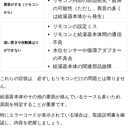
リモコン内部の部品劣化・故障
異音がする（リモコン
の可能性（ただし、異音の多く
体験談1：給湯器 東京｜タンクやふろポンプ系統の部品不具合が
から）
は給湯器本体から発生）
たびたび起こり、 業者に部品交換で対応してもらいました。｜ガ
ス給湯器 マンション
リモコンの設定ミス
リモコンと給湯器本体間の通信
体験談2：給湯器 東京｜冬場に突然の給湯器故障！10年超の経年
不良
追い焚きや自動湯はり
劣化と酷使でついに交換｜ガス給湯器 マンション
水位センサーや循環アダプター
ができない
その他の体験談はこちらから！
の不具合
給湯器本体の関連部品故障
メーカーから探す
これらの症状は、必ずしもリモコンだけの問題とは限りませ
ん。
種類から探す
給湯器本体やその他の要因が絡んでいるケースも多いため、
住まいから探す
原因を特定することが重要です。
特にエラーコードが表示されている場合は、取扱説明書を確
【給湯器 補助金】関連記事
認し、内容を把握しましょう。