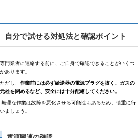
給湯器 各エラーコード記事はこちら！
7月の給湯器、要注意！夏のトラブルを防ぎたい方へ
自分で試せる対処法と確認ポイント
7月に注意したい給湯器のサイン
なぜ7月が給湯器の見直しに適しているのか
専門業者に連絡する前に、ご自身で確認できることがいくつ
まとめ
かあります。
ただし、
作業前には必ず給湯器の電源プラグを抜く、ガスの
元栓を閉めるなど、安全には十分配慮してください。
無理な作業は故障を悪化させる可能性もあるため、慎重に行
いましょう。
電源関連の確認