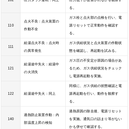
る。
ガス栓と点火部の点検を行い、電
点火不良：点火装置の
110
源リセットで正常動作を確認す
作動不全
る。
給湯点火不良：点火時
ガス供給状況と点火装置の作動状
111
の異常発生
態を確認し、再起動を試みる。
ガス圧の不安定が原因の場合があ
給湯途中失火：給湯中
121
るため、ガス供給状況をチェック
の火消失
し電源再起動を実施。
同様に、ガス供給の状態確認と電
122
給湯途中失火：同上
源再起動を行い、動作を観察す
る。
過熱原因の除去後、電源リセット
過熱防止装置作動：内
140
を実施。通気口の詰まり等がない
部温度上昇の検知
かも併せて確認する。