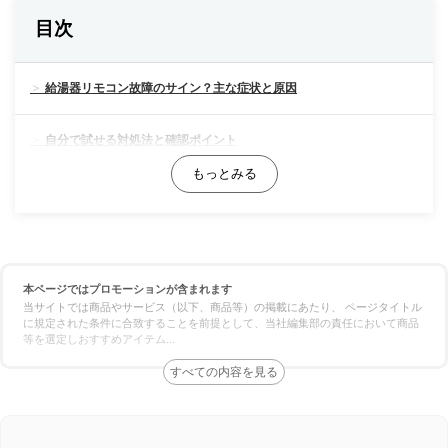
目次
給湯器リモコン故障のサイン？主な症状と原因
自分で試せる対処法と確認ポイント
電源関連の確認
電池の確認（ワイヤレスリモコンの場合）
本ページではプロモーションが含まれます
リモコンのリセット
当サイトでは商品やサービス（以下、商品等）の掲載にあたり、 ページタイトル
に規定された条件に合致することを前提として、当社編集部の責任において商品
等を選定しおすすめアイテム
...
エラーコードの確認と対処
これはNG！リモコン故障時に避けるべき行動