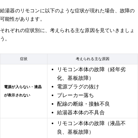
給湯器のリモコンに以下のような症状が現れた場合、故障の
「給湯器のリモコン故障」に関するよくある質問（FAQ）
可能性があります。
それぞれの症状別に、考えられる主な原因を見ていきましょ
Q1. 給湯器のリモコンが故障して電源が入らない場合、まず何を
試すべきですか？
う。
Q2. 給湯器のリモコンにエラーコードが表示されました。これは
故障のサインですか？対処法は？
症状
考えられる主な原因
リモコン本体の故障（経年劣
Q3. 給湯器のリモコンが故障した場合の修理費用は、大体いくら
化、基板故障）
くらいかかりますか？
電源プラグの抜け
電源が入らない・液晶
ブレーカー落ち
が表示されない
Q4. 給湯器のリモコンが故障し、交換が必要になるのはどのよう
配線の断線・接触不良
なケースですか？
給湯器本体の不具合
Q5. 給湯器のリモコンが故障した際、自分で修理することはでき
リモコン本体の故障（液晶不
ますか？
良、基板故障）