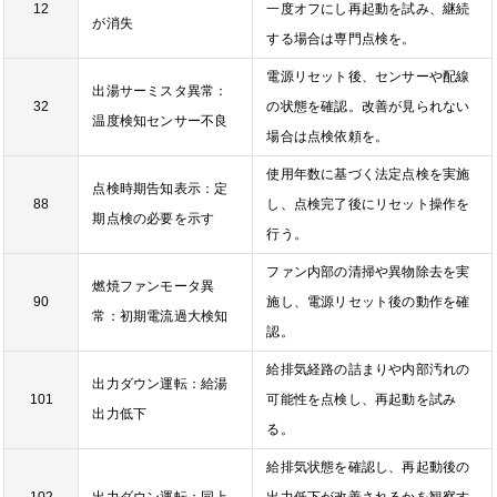
12
一度オフにし再起動を試み、継続
が消失
する場合は専門点検を。
電源リセット後、センサーや配線
出湯サーミスタ異常：
32
の状態を確認。改善が見られない
温度検知センサー不良
場合は点検依頼を。
使用年数に基づく法定点検を実施
点検時期告知表示：定
88
し、点検完了後にリセット操作を
期点検の必要を示す
行う。
ファン内部の清掃や異物除去を実
燃焼ファンモータ異
90
施し、電源リセット後の動作を確
常：初期電流過大検知
認。
給排気経路の詰まりや内部汚れの
出力ダウン運転：給湯
101
可能性を点検し、再起動を試み
出力低下
る。
給排気状態を確認し、再起動後の
102
出力ダウン運転：同上
出力低下が改善されるかを観察す