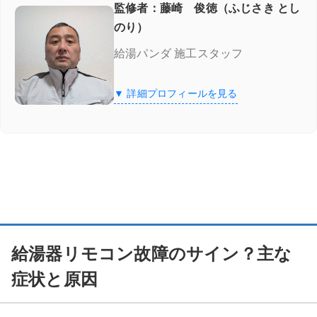
自己判断での分解・改造は絶対禁止
監修者：藤崎 俊徳（ふじさき とし
のり）
具体的なリスク
給湯パンダ 施工スタッフ
濡れた手での操作や水濡れ放置は厳禁
▼ 詳細プロフィールを見る
具体的なリスク
何度も電源を入り切りする（むやみなリセット）のは避ける
原因不明のまま、あるいは異常を放置して無理に使い続けるのは
危険
異常な音・臭いを無視しない
給湯器リモコン故障のサイン？主な
症状と原因
リモコンを叩いたり、強い衝撃を与えたりしない！
【ガス給湯器】主要エラーコード一覧表