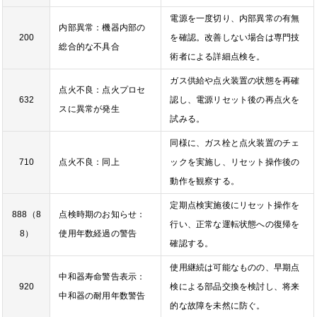
電源を一度切り、内部異常の有無
内部異常：機器内部の
200
を確認。改善しない場合は専門技
総合的な不具合
術者による詳細点検を。
ガス供給や点火装置の状態を再確
点火不良：点火プロセ
632
認し、電源リセット後の再点火を
スに異常が発生
試みる。
同様に、ガス栓と点火装置のチェ
710
点火不良：同上
ックを実施し、リセット操作後の
動作を観察する。
定期点検実施後にリセット操作を
888（8
点検時期のお知らせ：
行い、正常な運転状態への復帰を
8）
使用年数経過の警告
確認する。
使用継続は可能なものの、早期点
中和器寿命警告表示：
920
検による部品交換を検討し、将来
中和器の耐用年数警告
的な故障を未然に防ぐ。