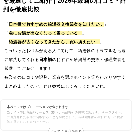
を厳選してご紹介 | 2026年最新の口コミ・評
判を徹底比較
「
日本橋でおすすめの給湯器交換業者を知りたい...
」
「
急にお湯が出なくなって困っている...
」
「
給湯器が古くなってきたから、買い換えたい...
」
こういったお悩みがある人に向けて、給湯器のトラブルを迅速
に解決してくれる
日本橋
のおすすめ給湯器の交換・修理業者を
厳選してご紹介します！
各業者の口コミや評判、業者を選ぶポイント等をわかりやすく
まとめましたので、ぜひ参考にしてみてくださいね。
本ページではプロモーションが含まれます
当サイトでは商品やサービス（以下、商品等）の掲載にあたり、 ページタイトル
に規定された条件に合致することを前提として、当社編集部の責任において商品
等を選定しおすすめアイテム
...