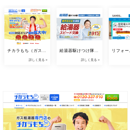
チカラもち（ガス給
給湯器駆けつけ隊 
リフォー
湯器）
ミズテック
（株式会
詳しく見る >
詳しく見る >