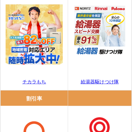
給湯器駆けつけ隊
チカラもち
割引率