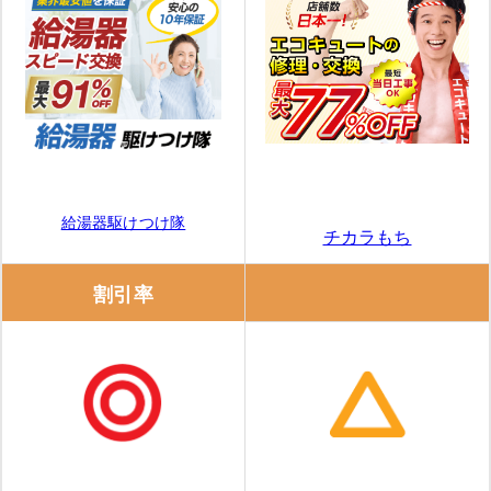
給湯器駆けつけ隊
チカラもち
割引率