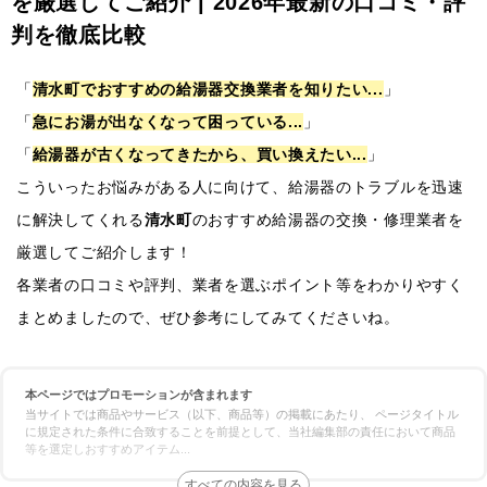
を厳選してご紹介 | 2026年最新の口コミ・評
判を徹底比較
「
清水町でおすすめの給湯器交換業者を知りたい...
」
「
急にお湯が出なくなって困っている...
」
「
給湯器が古くなってきたから、買い換えたい...
」
こういったお悩みがある人に向けて、給湯器のトラブルを迅速
に解決してくれる
清水町
のおすすめ給湯器の交換・修理業者を
厳選してご紹介します！
各業者の口コミや評判、業者を選ぶポイント等をわかりやすく
まとめましたので、ぜひ参考にしてみてくださいね。
本ページではプロモーションが含まれます
当サイトでは商品やサービス（以下、商品等）の掲載にあたり、 ページタイトル
に規定された条件に合致することを前提として、当社編集部の責任において商品
等を選定しおすすめアイテム
...