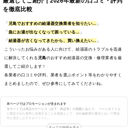
厳選してご紹介 | 2026年最新の口コミ・評判
を徹底比較
「
児島でおすすめの給湯器交換業者を知りたい...
」
「
急にお湯が出なくなって困っている...
」
「
給湯器が古くなってきたから、買い換えたい...
」
こういったお悩みがある人に向けて、給湯器のトラブルを迅速
に解決してくれる
児島
のおすすめ給湯器の交換・修理業者を厳
選してご紹介します！
各業者の口コミや評判、業者を選ぶポイント等をわかりやすく
まとめましたので、ぜひ参考にしてみてくださいね。
本ページではプロモーションが含まれます
当サイトでは商品やサービス（以下、商品等）の掲載にあたり、 ページタイトル
に規定された条件に合致することを前提として、当社編集部の責任において商品
等を選定しおすすめアイテム
...