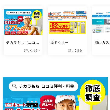
チカラもち（エコキ
湯ドクター
岡山ガス
ュート）
ョップ（
詳しく見る >
詳しく見る >
センター