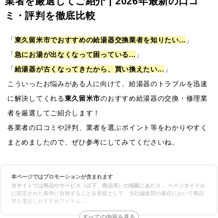
業者を厳選してご紹介 | 2026年最新の口コ
ミ・評判を徹底比較
「
東久留米市でおすすめの給湯器交換業者を知りたい...
」
「
急にお湯が出なくなって困っている...
」
「
給湯器が古くなってきたから、買い換えたい...
」
こういったお悩みがある人に向けて、給湯器のトラブルを迅速
に解決してくれる
東久留米市
のおすすめ給湯器の交換・修理業
者を厳選してご紹介します！
各業者の口コミや評判、業者を選ぶポイント等をわかりやすく
まとめましたので、ぜひ参考にしてみてくださいね。
本ページではプロモーションが含まれます
当サイトでは商品やサービス（以下、商品等）の掲載にあたり、 ページタイトル
に規定された条件に合致することを前提として、当社編集部の責任において商品
等を選定しおすすめアイテム
...