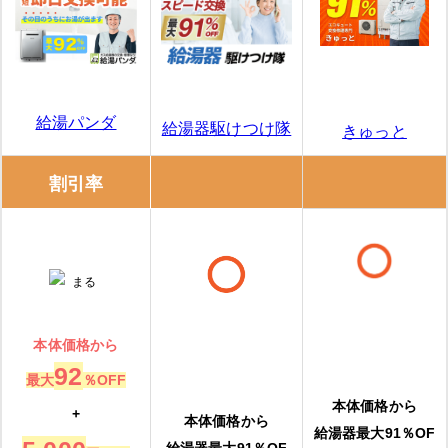
給湯パンダ
給湯器駆けつけ隊
きゅっと
割引率
本体価格から
92
最大
％OFF
本体価格から
+
本体価格から
給湯器最大91％OF
給湯器最大91％OF